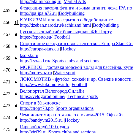
http://takumiboxing.ru
|
Martial Arts
Федерация пауэрлифтинга и жима штанги лежа IPA п
465.
http://ipa-ipa-a72.ru
|
Bodybuilding
КАЧКИЗМЫ или несерьезно о бодибилдинге
466.
http://dzeban.narod.ru/kachkizmi.html
|
Bodybuilding
Русскоязычный сайт болельщиков ФК Порту
467.
https://fcporto.su/
|
Football
Спортивное рекрутинговое агентство - Europa Stars Gr
468.
http://europa-stars.eu
|
Hockey
kso-ski.ru
469.
http://kso-ski.ru/
|
Sports clubs and sections
МОРЕВОЗ - доставка морской воды для бассейна, купе
470.
http://morevoz.ru
|
Water sport
ЛОКОМОТИВ - футбол, хоккей и др. Свежие новости, 
471.
http://www.lokomotiv.info
|
Football
Велопортал Велогород.Онлайн
472.
https://velogorod.online/
|
Technical sports
Спорт в Ульяновске
473.
http://спорт73.рф
|
Sports organizations
Чемпионат мира по хоккею с мячом-2015. Оф.сайт
474.
http://bandyvm2015.ru
|
Hockey
Гиревой клуб 100 пудов
475.
http://giri39.ru
|
Sports clubs and sections