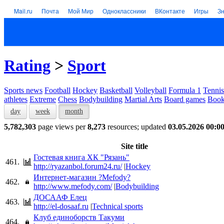
Mail.ru
Почта
Мой Мир
Одноклассники
ВКонтакте
Игры
З
Rating
>
Sport
Sports news
Football
Hockey
Basketball
Volleyball
Formula 1
Tennis
athletes
Extreme
Chess
Bodybuilding
Martial Arts
Board games
Book
day
week
month
5,782,303
page views per
8,273
resources; updated
03.05.2026 00:0
Site title
Гостевая книга ХК "Рязань"
461.
http://ryazanbol.forum24.ru/
|
Hockey
Интернет-магазин ?Mefody?
462.
http://www.mefody.com/
|
Bodybuilding
ДОСААФ Елец
463.
http://el-dosaaf.ru
|
Technical sports
Клуб единоборств Такуми
464.