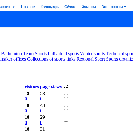
накомства
Новости
Календарь
Облако
Заметки
Все проекты
Badminton
Team Sports
Individual sports
Winter sports
Technical spor
maker offices
Collections of sports links
Regional Sport
Sports organiz
0
.
visitors
page views
18
58
0
0
18
43
0
0
18
29
0
0
18
31