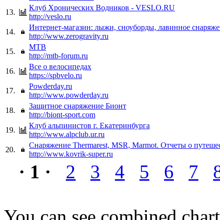
Клуб Хронических Водников - VESLO.RU
13.
http://veslo.ru
Интернет-магазин: лыжи, сноуборды, лавинное снаряж
14.
http://www.zerogravity.ru
MTB
15.
http://mtb-forum.ru
Все о велосипедах
16.
https://spbvelo.ru
Powderday.ru
17.
http://www.powderday.ru
Защитное снаряжение Бионт
18.
http://biont-sport.com
Клуб альпинистов г. Екатеринбурга
19.
http://www.alpclub.ur.ru
Снаряжение Thermarest, MSR, Marmot. Отчеты о путеше
20.
http://www.kovrik-super.ru
· 1 ·
2
3
4
5
6
7
You can see combined chart