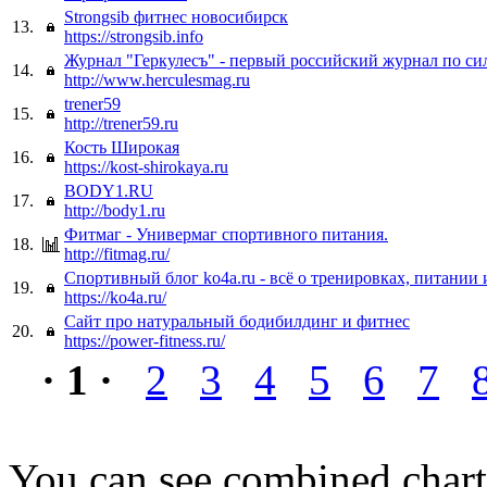
Strongsib фитнес новосибирск
13.
https://strongsib.info
Журнал "Геркулесъ" - первый российский журнал по с
14.
http://www.herculesmag.ru
trener59
15.
http://trener59.ru
Кость Широкая
16.
https://kost-shirokaya.ru
BODY1.RU
17.
http://body1.ru
Фитмаг - Универмаг спортивного питания.
18.
http://fitmag.ru/
Спортивный блог ko4a.ru - всё о тренировках, питании 
19.
https://ko4a.ru/
Сайт про натуральный бодибилдинг и фитнес
20.
https://power-fitness.ru/
· 1 ·
2
3
4
5
6
7
You can see combined chart