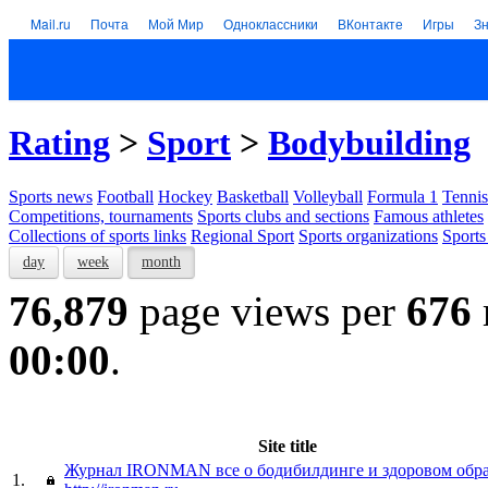
Mail.ru
Почта
Мой Мир
Одноклассники
ВКонтакте
Игры
З
Rating
>
Sport
>
Bodybuilding
Sports news
Football
Hockey
Basketball
Volleyball
Formula 1
Tennis
Competitions, tournaments
Sports clubs and sections
Famous athletes
Collections of sports links
Regional Sport
Sports organizations
Sports
day
week
month
76,879
page views per
676
00:00
.
Site title
Журнал IRONMAN все о бодибилдинге и здоровом обра
1.