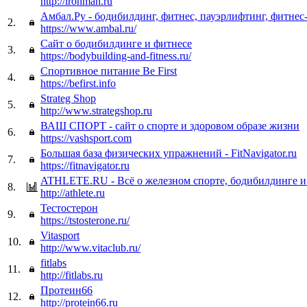
http://ironman.ru
Амбал.Ру - бодибилдинг, фитнес, пауэрлифтинг, фитнес
2.
https://www.ambal.ru/
Сайт о бодибилдинге и фитнесе
3.
https://bodybuilding-and-fitness.ru/
Спортивное питание Be First
4.
https://befirst.info
Strateg Shop
5.
http://www.strategshop.ru
ВАШ СПОРТ - сайт о спорте и здоровом образе жизни
6.
https://vashsport.com
Большая база физических упражнений - FitNavigator.ru
7.
https://fitnavigator.ru
ATHLETE.RU - Всё о железном спорте, бодибилдинге и
8.
http://athlete.ru
Тестостерон
9.
https://tstosterone.ru/
Vitasport
10.
http://www.vitaclub.ru/
fitlabs
11.
http://fitlabs.ru
Протеин66
12.
http://protein66.ru