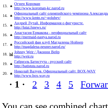
Огнен Короман
13.
http://www.koroman-kc.narod.ru
Официальный сайт олимпийского чемпиона Александра
14.
http://www.kmtn.ru/~golubev/
Андрей Лутай. Информация о фигуристе.
15.
http://lutai.fsnews.ru/
Анастасия Ермакова - неофициальный сайт
16.
http://mermaid-nastya.narod.ru
Российский фан клуб Магдалены Нойнер
17.
http://magdalena-neuner.narod.ru/
Johnny Weir / Джонни Вейр
18.
http://weir.ru
Габриэль Батистута - русский сайт
19.
http://batistuta.narod.ru
Николай Валуев. Официальный сайт. BOX-WAY
20.
http://www.box-way.ru
· 1 ·
2
3
4
5
Forwa
You can see combined chart