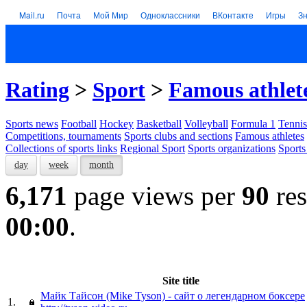
Mail.ru
Почта
Мой Мир
Одноклассники
ВКонтакте
Игры
З
Rating
>
Sport
>
Famous athlet
Sports news
Football
Hockey
Basketball
Volleyball
Formula 1
Tennis
Competitions, tournaments
Sports clubs and sections
Famous athletes
Collections of sports links
Regional Sport
Sports organizations
Sports
day
week
month
6,171
page views per
90
res
00:00
.
Site title
Майк Тайсон (Mike Tyson) - сайт о легендарном боксере
1.