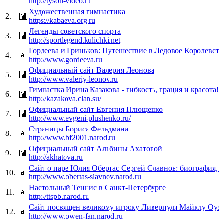
http://tyson-video.ru
Художественная гимнастика
2.
https://kabaeva.org.ru
Легенды советского спорта
3.
http://sportlegend.kulichki.net
Гордеева и Гриньков: Путешествие в Ледовое Королевс
4.
http://www.gordeeva.ru
Официальный сайт Валерия Леонова
5.
http://www.valeriy-leonov.ru
Гимнастка Ирина Казакова - гибкость, грация и красота!
6.
http://kazakova.clan.su/
Официальный сайт Евгения Плющенко
7.
http://www.evgeni-plushenko.ru/
Страницы Бориса Фельдмана
8.
http://www.bf2001.narod.ru
Официальный сайт Альбины Ахатовой
9.
http://akhatova.ru
Сайт о паре Юлия Обертас Сергей Славнов: биография,
10.
http://www.obertas-slavnov.narod.ru
Настольный Теннис в Санкт-Петербурге
11.
http://ttspb.narod.ru
Сайт посвящен великому игроку Ливерпуля Майклу Оу
12.
http://www.owen-fan.narod.ru