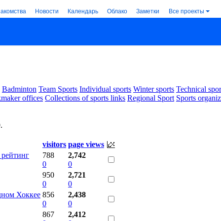
накомства
Новости
Календарь
Облако
Заметки
Все проекты
Badminton
Team Sports
Individual sports
Winter sports
Technical spor
maker offices
Collections of sports links
Regional Sport
Sports organiz
0
.
visitors
page views
, рейтинг
788
2,742
0
0
950
2,721
0
0
дном Хоккее
856
2,438
0
0
867
2,412