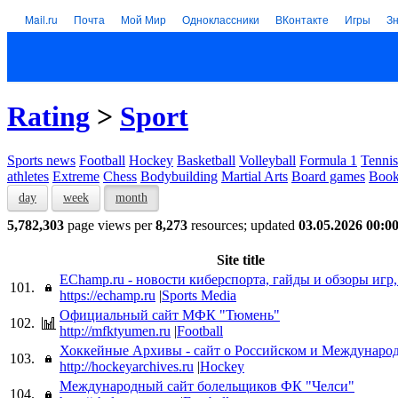
Mail.ru
Почта
Мой Мир
Одноклассники
ВКонтакте
Игры
З
Rating
>
Sport
Sports news
Football
Hockey
Basketball
Volleyball
Formula 1
Tennis
athletes
Extreme
Chess
Bodybuilding
Martial Arts
Board games
Book
day
week
month
5,782,303
page views per
8,273
resources; updated
03.05.2026 00:0
Site title
EChamp.ru - новости киберспорта, гайды и обзоры игр
101.
https://echamp.ru
|
Sports Media
Официальный сайт МФК "Тюмень"
102.
http://mfktyumen.ru
|
Football
Хоккейные Архивы - сайт о Российском и Междунаро
103.
http://hockeyarchives.ru
|
Hockey
Международный сайт болельщиков ФК "Челси"
104.