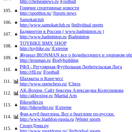
http://chelseanews.ru
|
Football
Горячие спортивные новости
105.
http://sporthot.ru/
|
Sports news
Samokatclub
106.
http://www.samokatclub.ru
|
Individual sports
Бадминтон в России ( www.badminton.ru )
107.
http://www.badminton.ru
|
Badminton
TOYBIKE BMX SHOP
108.
http://toybike.ru/
|
Extreme
Журнал IRONMAN все о бодибилдинге и здоровом обр
109.
http://ironman.ru
|
Bodybuilding
РФЛ - Регулярная Футбольная Любительская Лига
110.
http://rfll.ru/
|
Football
Шахматы и Кингчесс
111.
http://www.openchess.ru/
|
Chess
AK-Boxing. Сайт боксера Александра Колесникова
112.
http://akboxing.ru
|
Martial Arts
Bikeseller.ru
113.
http://bikeseller.ru/
|
Extreme
Фан-клуб биатлона. Все о биатлоне по-русски.
114.
http://www.biathlon-russia.ru
|
Winter sports
СпортДома.ру
115.
http://www.sportdoma.ru/
|
Individual sports