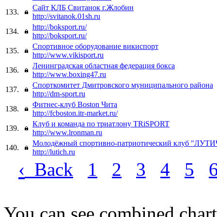
Сайт КЛБ Свитанок г.Жлобин
133.
http://svitanok.01sh.ru
http://boksport.ru/
134.
http://boksport.ru/
Спортивное оборудование викиспорт
135.
http://www.vikisport.ru
Ленинградская областная федерация бокса
136.
http://www.boxing47.ru
Спорткомитет Дмитровского муниципального района
137.
http://dm-sport.ru
Фитнес-клуб Boston Чита
138.
http://fcboston.itr-market.ru/
Клуб и команда по триатлону TRiSPORT
139.
http://www.lronman.ru
Молодёжный спортивно-патриотический клуб "ЛУТИ
140.
http://lutich.ru
‹
Back
1
2
3
4
5
You can see combined chart