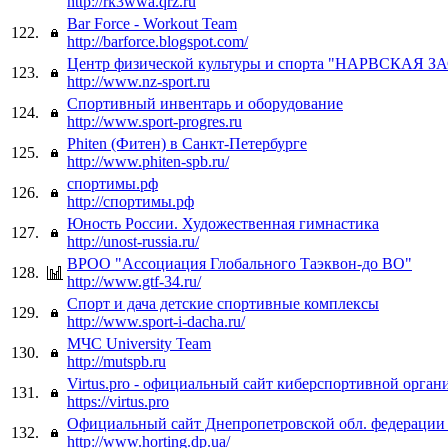
http://rk3wwa.qrz.ru
Bar Force - Workout Team
122.
http://barforce.blogspot.com/
Центр физической культуры и спорта "НАРВСКАЯ 
123.
http://www.nz-sport.ru
Спортивный инвентарь и оборудование
124.
http://www.sport-progres.ru
Phiten (Фитен) в Санкт-Петербурге
125.
http://www.phiten-spb.ru/
спортимы.рф
126.
http://спортимы.рф
Юность России. Художественная гимнастика
127.
http://unost-russia.ru/
ВРОО "Ассоциация Глобального Таэквон-до ВО"
128.
http://www.gtf-34.ru/
Спорт и дача детские спортивные комплексы
129.
http://www.sport-i-dacha.ru/
МЧС University Team
130.
http://mutspb.ru
Virtus.pro - официальный сайт киберспортивной орган
131.
https://virtus.pro
Официальный сайт Днепропетровской обл. федерации
132.
http://www.horting.dp.ua/