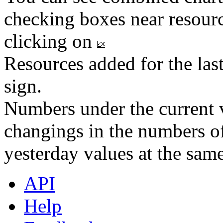
checking boxes near resourc
clicking on
Resources added for the las
sign.
Numbers under the current v
changings in the numbers of
yesterday values at the same
API
Help