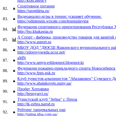
http://krab.agency
Спортивное питание
82.
https://sportdieta.ru/
Видеоанализ игры в теннис ускоряет обучение.
83.
https://odintennis.wixsite.com/tennisplaying
Федерация спортивного ориентирования Республики 
84.
http://fso.khakassia.ru
А Спорт - фабрика, производство товаров для занятий
85.
http://www.asport.su
МБОУ ДОД "ДЮСШ Яшкинского муниципального ра
86.
http://zdorovvsegda.ucoz.net/
aMN
87.
http://www.amyn-esblogspot.blogspot.kr
Федерация пожарно-прикладного спорта Новосибирск
88.
http://www.fpps-nsk.ru
Клуб туристов-альпинистов "Абалаковец" Сумского Д
89.
http://www.abalakovets.sumy.ua/
Пробег Хепоярви
90.
http://hepoyarvi.ru/
Туристский клуб "Зебра" г. Пенза
91.
http://tk-zebra.narod.ru
Рейтинг танцевальных пар
92.
http://rating.idsa.com.ua/