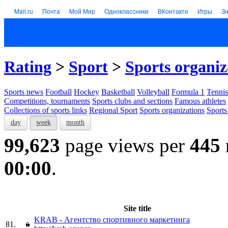
Mail.ru
Почта
Мой Мир
Одноклассники
ВКонтакте
Игры
З
Rating
>
Sport
>
Sports organiz
Sports news
Football
Hockey
Basketball
Volleyball
Formula 1
Tennis
Competitions, tournaments
Sports clubs and sections
Famous athletes
Collections of sports links
Regional Sport
Sports organizations
Sports
day
week
month
99,623
page views per
445
00:00
.
Site title
KRAB - Агентство спортивного маркетинга
81.