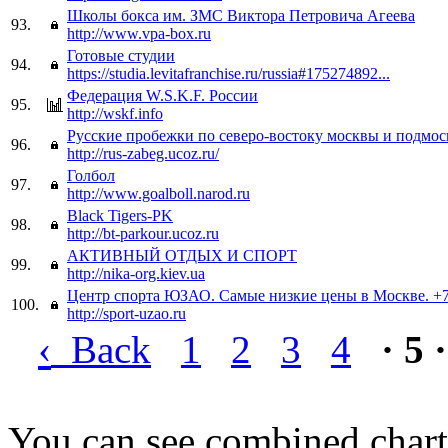
Школы бокса им. ЗМС Виктора Петровича Агеева
93.
http://www.vpa-box.ru
Готовые студии
94.
https://studia.levitafranchise.ru/russia#175274892...
Федерация W.S.K.F. России
95.
http://wskf.info
Русские пробежки по северо-востоку москвы и подмос
96.
http://rus-zabeg.ucoz.ru/
Голбол
97.
http://www.goalboll.narod.ru
Black Tigers-PK
98.
http://bt-parkour.ucoz.ru
АКТИВНЫЙ ОТДЫХ И СПОРТ
99.
http://nika-org.kiev.ua
Центр спорта ЮЗАО. Самые низкие цены в Москве. +
100.
http://sport-uzao.ru
‹
Back
1
2
3
4
· 5 ·
You can see combined chart