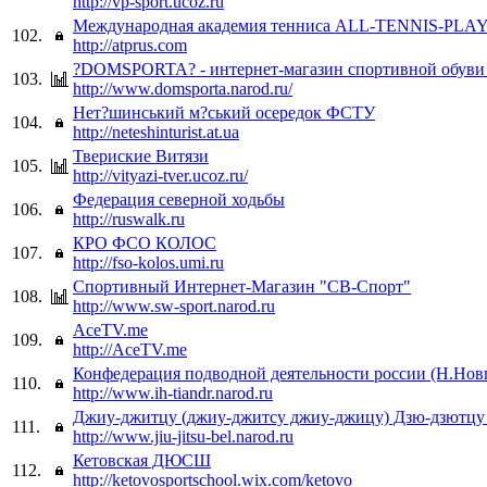
http://vp-sport.ucoz.ru
Международная академия тенниса ALL-TENNIS-PLA
102.
http://atprus.com
?DOMSPORTA? - интернет-магазин спортивной обуви 
103.
http://www.domsporta.narod.ru/
Нет?шинський м?ський осередок ФСТУ
104.
http://neteshinturist.at.ua
Твериские Витязи
105.
http://vityazi-tver.ucoz.ru/
Федерация северной ходьбы
106.
http://ruswalk.ru
КРО ФСО КОЛОС
107.
http://fso-kolos.umi.ru
Спортивный Интернет-Магазин "СВ-Спорт"
108.
http://www.sw-sport.narod.ru
AceTV.me
109.
http://AceTV.me
Конфедерация подводной деятельности россии (Н.Нов
110.
http://www.ih-tiandr.narod.ru
Джиу-джитцу (джиу-джитсу джиу-джицу) Дзю-дзютцу
111.
http://www.jiu-jitsu-bel.narod.ru
Кетовская ДЮСШ
112.
http://ketovosportschool.wix.com/ketovo