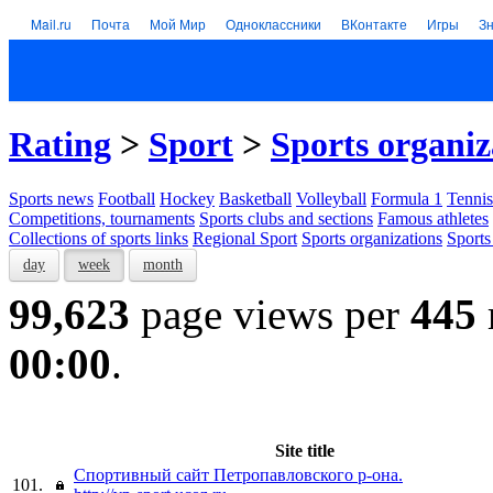
Mail.ru
Почта
Мой Мир
Одноклассники
ВКонтакте
Игры
З
Rating
>
Sport
>
Sports organiz
Sports news
Football
Hockey
Basketball
Volleyball
Formula 1
Tennis
Competitions, tournaments
Sports clubs and sections
Famous athletes
Collections of sports links
Regional Sport
Sports organizations
Sports
day
week
month
99,623
page views per
445
00:00
.
Site title
Спортивный сайт Петропавловского р-она.
101.