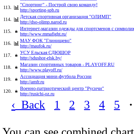
"Спортинг" - Построй свою команду!
113.
http://sporting-spb.ru
Детская спортивная организация "ОЛИМП"
114.
http://dso-olimp.narod.ru
Интернет-магазин одежды для спортсменов с символи
115.
http://www.mmafight.ru/
МАУ ФОК "Глинищево"
116.
http://maufok.ru/
УСУ Ельская СДЮШОР
117.
http://sdushor-elsk.by/
Мaгaзин спортивных товаров - PLAYOFF.RU
118.
http://www.playoff.ru/
Ассоциация мини-футбола России
119.
http://amfr.ru
Военно-патриотический центр "Русичи"
120.
http://rusichi-oz.ru
‹
Back
1
2
3
4
5
·
You can see combined chart