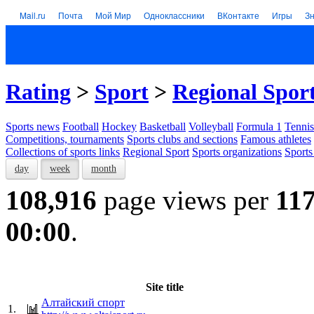
Mail.ru
Почта
Мой Мир
Одноклассники
ВКонтакте
Игры
З
Rating
>
Sport
>
Regional Spor
Sports news
Football
Hockey
Basketball
Volleyball
Formula 1
Tennis
Competitions, tournaments
Sports clubs and sections
Famous athletes
Collections of sports links
Regional Sport
Sports organizations
Sports
day
week
month
108,916
page views per
11
00:00
.
Site title
Алтайский спорт
1.