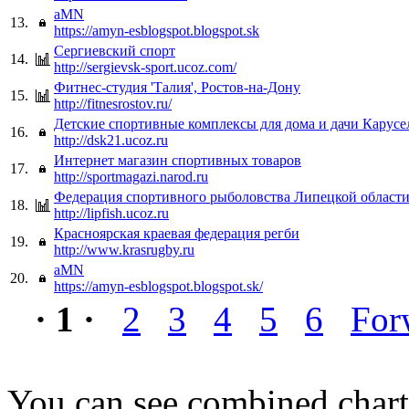
aMN
13.
https://amyn-esblogspot.blogspot.sk
Сергиевский спорт
14.
http://sergievsk-sport.ucoz.com/
Фитнес-студия 'Талия', Ростов-на-Дону
15.
http://fitnesrostov.ru/
Детские спортивные комплексы для дома и дачи Карусе
16.
http://dsk21.ucoz.ru
Интернет магазин спортивных товаров
17.
http://sportmagazi.narod.ru
Федерация спортивного рыболовства Липецкой област
18.
http://lipfish.ucoz.ru
Красноярская краевая федерация регби
19.
http://www.krasrugby.ru
aMN
20.
https://amyn-esblogspot.blogspot.sk/
· 1 ·
2
3
4
5
6
For
You can see combined chart