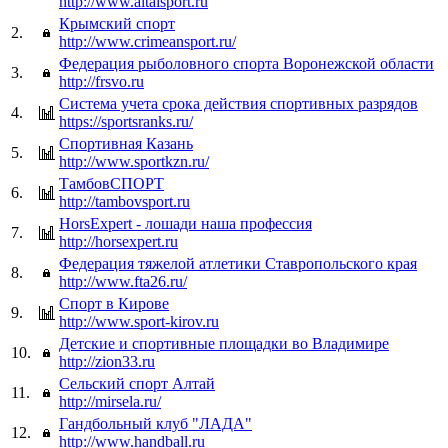
http://www.altaisport.ru
Крымский спорт
2.
http://www.crimeansport.ru/
Федерация рыболовного спорта Воронежской области
3.
http://frsvo.ru
Система учета срока действия спортивных разрядов
4.
https://sportsranks.ru/
Спортивная Казань
5.
http://www.sportkzn.ru/
ТамбовСПОРТ
6.
http://tambovsport.ru
HorsExpert - лошади наша профессия
7.
http://horsexpert.ru
Федерация тяжелой атлетики Ставропольского края
8.
http://www.fta26.ru/
Спорт в Кирове
9.
http://www.sport-kirov.ru
Детские и спортивные площадки во Владимире
10.
http://zion33.ru
Сельский спорт Алтай
11.
http://mirsela.ru/
Гандбольный клуб "ЛАДА"
12.
http://www.handball.ru