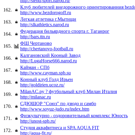
http://stend-sport.narod.ru/
Клуб любителей внедорожного ориентированния bezd
162.
http://www.bezdorogoff.ru
Легкая атлетика г.Мытищи
163.
http://slkathletics.narod.ru
Федерация бильярдного спорта г. Таганрог
164.
http://bars.ttn.ru
ФШ Чертаново
165.
http://chertanovo-football.ru
Калгановский Кооный Завод
166.
http://LugaHorse666.narod.ru
Кайман - СПб
167.
http://www.cayman.spb.su
Конный клуб Голд Ирьен
168.
http://goldirien.ucoz.ru/
MilanAC.ру ? футбольный клуб Милан Италия
169.
http://milanac.ru
СДЮШОР "Союз" по дзюдо и самбо
170.
http://www.soyuz-judo.ru/index.htm
Физкультурно - оздоровительный комплекс Юность
171.
http://unost-spb.ru/
Студия аквафитнеса и SPA AQUA FIT
172.
http://aqua-fit.ru/