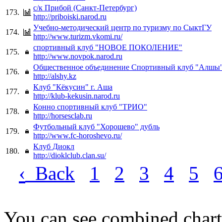
с/к Прибой (Санкт-Петербург)
173.
http://priboiski.narod.ru
Учебно-методический центр по туризму по СыктГУ
174.
http://www.turizm.vkomi.ru/
спортивный клуб "НОВОЕ ПОКОЛЕНИЕ"
175.
http://www.novpok.narod.ru
Общественное объединение Спортивный клуб "Алшы
176.
http://alshy.kz
Клуб "Кёкусин" г. Аша
177.
http://klub-kekusin.narod.ru
Конно спортивный клуб "ТРИО"
178.
http://horsesclab.ru
Футбольный клуб "Хорошево" дубль
179.
http://www.fc-horoshevo.ru/
Клуб Диокл
180.
http://dioklclub.clan.su/
‹
Back
1
2
3
4
5
You can see combined chart