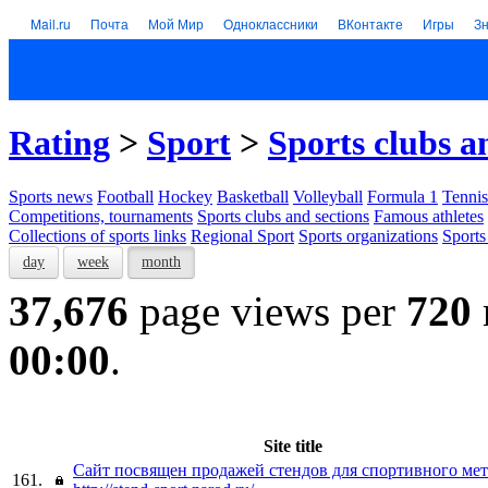
Mail.ru
Почта
Мой Мир
Одноклассники
ВКонтакте
Игры
З
Rating
>
Sport
>
Sports clubs a
Sports news
Football
Hockey
Basketball
Volleyball
Formula 1
Tennis
Competitions, tournaments
Sports clubs and sections
Famous athletes
Collections of sports links
Regional Sport
Sports organizations
Sports
day
week
month
37,676
page views per
720
00:00
.
Site title
Сайт посвящен продажей стендов для спортивного ме
161.