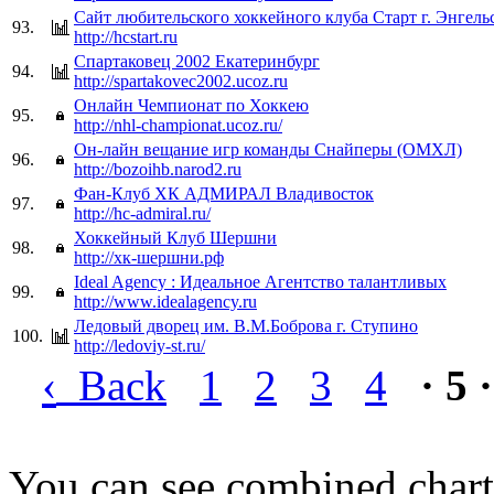
Сайт любительского хоккейного клуба Старт г. Энгель
93.
http://hcstart.ru
Спартаковец 2002 Екатеринбург
94.
http://spartakovec2002.ucoz.ru
Онлайн Чемпионат по Хоккею
95.
http://nhl-championat.ucoz.ru/
Он-лайн вещание игр команды Снайперы (ОМХЛ)
96.
http://bozoihb.narod2.ru
Фан-Клуб ХК АДМИРАЛ Владивосток
97.
http://hc-admiral.ru/
Хоккейный Клуб Шершни
98.
http://хк-шершни.рф
Ideal Agency : Идеальное Агентство талантливых
99.
http://www.idealagency.ru
Ледовый дворец им. В.М.Боброва г. Ступино
100.
http://ledoviy-st.ru/
‹
Back
1
2
3
4
· 5 ·
You can see combined chart