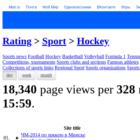
Mail.ru
Почта
Мой Мир
Одноклассники
ВКонтакте
Игры
З
Rating
>
Sport
>
Hockey
Sports news
Football
Hockey
Basketball
Volleyball
Formula 1
Tennis
Competitions, tournaments
Sports clubs and sections
Famous athletes
Collections of sports links
Regional Sport
Sports organizations
Sports
day
week
month
18,340
page views per
328
15:59
.
Site title
ЧМ-2014 по хоккею в Минске
81.