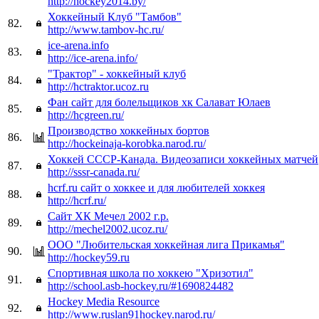
http://hockey2014.by/
Хоккейный Клуб "Тамбов"
82.
http://www.tambov-hc.ru/
ice-arena.info
83.
http://ice-arena.info/
"Трактор" - хоккейный клуб
84.
http://hctraktor.ucoz.ru
Фан сайт для болельщиков хк Салават Юлаев
85.
http://hcgreen.ru/
Производство хоккейных бортов
86.
http://hockeinaja-korobka.narod.ru/
Хоккей СССР-Канада. Видеозаписи хоккейных матчей
87.
http://sssr-canada.ru/
hcrf.ru сайт о хоккее и для любителей хоккея
88.
http://hcrf.ru/
Сайт ХК Мечел 2002 г.р.
89.
http://mechel2002.ucoz.ru/
ООО "Любительская хоккейная лига Прикамья"
90.
http://hockey59.ru
Спортивная школа по хоккею "Хризотил"
91.
http://school.asb-hockey.ru/#1690824482
Hockey Media Resource
92.
http://www.ruslan91hockey.narod.ru/