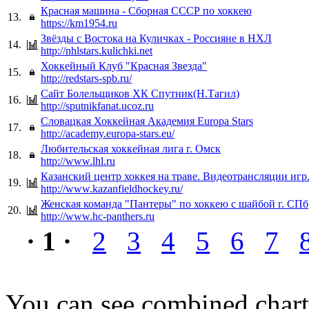
Красная машина - Сборная СССР по хоккею
13.
https://km1954.ru
Звёзды с Востока на Куличках - Россияне в НХЛ
14.
http://nhlstars.kulichki.net
Хоккейный Клуб "Красная Звезда"
15.
http://redstars-spb.ru/
Сайт Болельщиков ХК Спутник(Н.Тагил)
16.
http://sputnikfanat.ucoz.ru
Словацкая Хоккейная Академия Europa Stars
17.
http://academy.europa-stars.eu/
Любительская хоккейная лига г. Омск
18.
http://www.lhl.ru
Казанский центр хоккея на траве. Видеотрансляции игр
19.
http://www.kazanfieldhockey.ru/
Женская команда "Пантеры" по хоккею с шайбой г. СПб
20.
http://www.hc-panthers.ru
· 1 ·
2
3
4
5
6
7
You can see combined chart