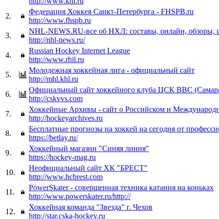
http://www.khl.ru
Федерация Хоккея Санкт-Петербурга - FHSPB.ru
2.
http://www.fhspb.ru
NHL-NEWS.RU-все об НХЛ: составы, онлайн, обзоры, с
3.
http://nhl-news.ru/
Russian Hockey Internet League
4.
http://www.rhil.ru
Молодежная хоккейная лига - официальный сайт
5.
http://mhl.khl.ru
Официальный сайт хоккейного клуба ЦСК ВВС (Самар
6.
http://cskvvs.com
Хоккейные Архивы - сайт о Российском и Международ
7.
http://hockeyarchives.ru
Бесплатные прогнозы на хоккей на сегодня от професс
8.
https://betlay.ru/
Хоккейный магазин "Синяя линия"
9.
https://hockey-mag.ru
Неофициальный сайт ХК "БРЕСТ"
10.
http://www.hcbrest.com
PowerSkater - совершенная техника катания на коньках
11.
http://www.powerskater.ru/http://
Хоккейная команда "Звезда" г. Чехов
12.
http://star.cska-hockey.ru