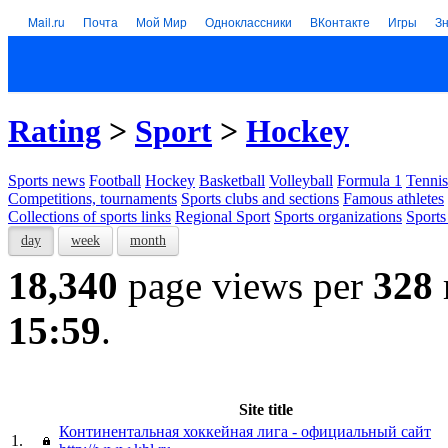
Mail.ru
Почта
Мой Мир
Одноклассники
ВКонтакте
Игры
З
Rating
>
Sport
>
Hockey
Sports news
Football
Hockey
Basketball
Volleyball
Formula 1
Tennis
Competitions, tournaments
Sports clubs and sections
Famous athletes
Collections of sports links
Regional Sport
Sports organizations
Sports
day
week
month
18,340
page views per
328
15:59
.
Site title
Континентальная хоккейная лига - официальный сайт
1.