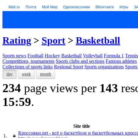
Mail.ru
Почта
Мой Мир
Одноклассники
ВКонтакте
Игры
З
Rating
>
Sport
>
Basketball
Sports news
Football
Hockey
Basketball
Volleyball
Formula 1
Tennis
Competitions, tournaments
Sports clubs and sections
Famous athletes
Collections of sports links
Regional Sport
Sports organizations
Sports
day
week
month
234
page views per
143
res
15:59
.
Site title
Кроссовки.net - всё о баскетболе и баскетбольных кросс
1.