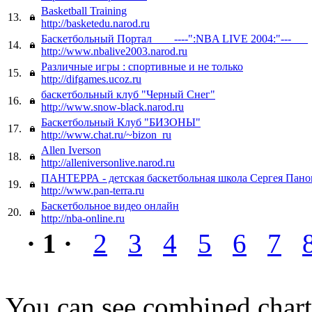
Basketball Training
13.
http://basketedu.narod.ru
Баскетбольный Портал _ __----":NBA LIVE 2004:"---___
14.
http://www.nbalive2003.narod.ru
Различные игры : спортивные и не только
15.
http://difgames.ucoz.ru
баскетбольный клуб "Черный Снег"
16.
http://www.snow-black.narod.ru
Баскетбольный Клуб "БИЗОНЫ"
17.
http://www.chat.ru/~bizon_ru
Allen Iverson
18.
http://alleniversonlive.narod.ru
ПАНТЕРРА - детская баскетбольная школа Сергея Пано
19.
http://www.pan-terra.ru
Баскетбольное видео онлайн
20.
http://nba-online.ru
· 1 ·
2
3
4
5
6
7
You can see combined chart