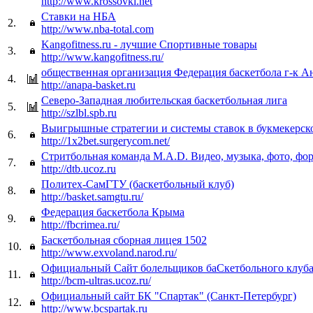
http://www.krossovki.net
Ставки на НБА
2.
http://www.nba-total.com
Kangofitness.ru - лучшие Спортивные товары
3.
http://www.kangofitness.ru/
общественная организация Федерация баскетбола г-к А
4.
http://anapa-basket.ru
Северо-Западная любительская баскетбольная лига
5.
http://szlbl.spb.ru
Выигрышные стратегии и системы ставок в букмекерск
6.
http://1x2bet.surgerycom.net/
Стритбольная команда M.A.D. Видео, музыка, фото, фо
7.
http://dtb.ucoz.ru
Политех-СамГТУ (баскетбольный клуб)
8.
http://basket.samgtu.ru/
Федерация баскетбола Крыма
9.
http://fbcrimea.ru/
Баскетбольная сборная лицея 1502
10.
http://www.exvoland.narod.ru/
Официальный Сайт болельщиков баСкетбольного клуба
11.
http://bcm-ultras.ucoz.ru/
Официальный сайт БК "Спартак" (Санкт-Петербург)
12.
http://www.bcspartak.ru