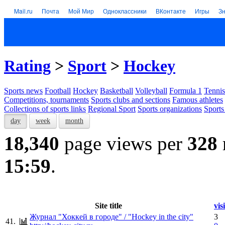
Mail.ru
Почта
Мой Мир
Одноклассники
ВКонтакте
Игры
З
Rating
>
Sport
>
Hockey
Sports news
Football
Hockey
Basketball
Volleyball
Formula 1
Tennis
Competitions, tournaments
Sports clubs and sections
Famous athletes
Collections of sports links
Regional Sport
Sports organizations
Sports
day
week
month
18,340
page views per
328
15:59
.
Site title
vis
Журнал "Хоккей в городе" / "Hockey in the city"
3
41.