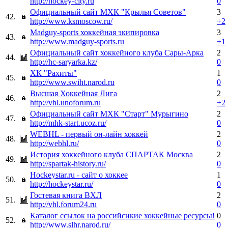
http://hockey-city.ru
0
Официальный сайт МХК "Крылья Советов"
3
42.
http://www.ksmoscow.ru/
+2
Madguy-sports хоккейная экипировка
3
43.
http://www.madguy-sports.ru
+1
Официальный сайт хоккейного клуба Сары-Арка
2
44.
http://hc-saryarka.kz/
0
ХК "Рахиты"
1
45.
http://www.swiht.narod.ru
0
Высшая Хоккейная Лига
2
46.
http://vhl.unoforum.ru
+2
Официальный сайт МХК "Старт" Мурыгино
2
47.
http://mhk-start.ucoz.ru/
0
WEBHL - первый он-лайн хоккей
2
48.
http://webhl.ru/
0
История хоккейного клуба СПАРТАК Москва
2
49.
http://spartak-history.ru/
0
Hockeystar.ru - сайт о хоккее
1
50.
http://hockeystar.ru/
0
Гостевая книга ВХЛ
2
51.
http://vhl.forum24.ru
0
Каталог ссылок на российсикие хоккейные ресурсы!
0
52.
http://www.slhr.narod.ru/
0