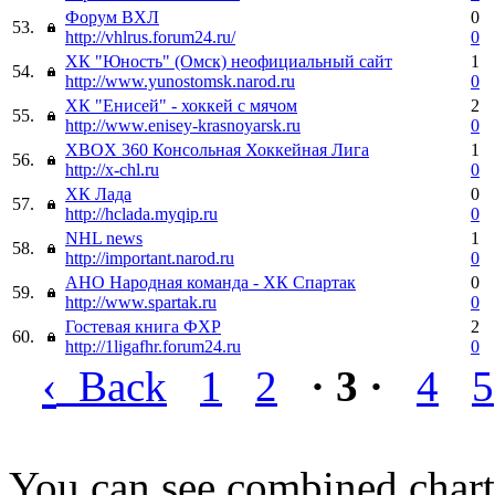
Форум ВХЛ
0
53.
http://vhlrus.forum24.ru/
0
ХК "Юность" (Омск) неофициальный сайт
1
54.
http://www.yunostomsk.narod.ru
0
ХК "Енисей" - хоккей с мячом
2
55.
http://www.enisey-krasnoyarsk.ru
0
XBOX 360 Консольная Хоккейная Лига
1
56.
http://x-chl.ru
0
ХК Лада
0
57.
http://hclada.myqip.ru
0
NHL news
1
58.
http://important.narod.ru
0
АНО Народная команда - ХК Спартак
0
59.
http://www.spartak.ru
0
Гостевая книга ФХР
2
60.
http://1ligafhr.forum24.ru
0
‹
Back
1
2
· 3 ·
4
5
You can see combined chart