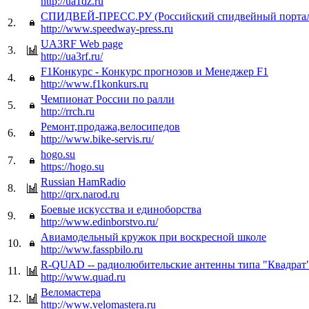
http://ua1dz.ru
СПИДВЕЙ-ПРЕСС.РУ (Российский спидвейный порта
2.
http://www.speedway-press.ru
UA3RF Web page
3.
http://ua3rf.ru/
F1Конкурс - Конкурс прогнозов и Менеджер F1
4.
http://www.f1konkurs.ru
Чемпионат России по ралли
5.
http://rrch.ru
Ремонт,продажа,велосипедов
6.
http://www.bike-servis.ru/
hogo.su
7.
https://hogo.su
Russian HamRadio
8.
http://qrx.narod.ru
Боевые искусства и единоборства
9.
http://www.edinborstvo.ru/
Авиамодельный кружок при воскресной школе
10.
http://www.fasspbilo.ru
R-QUAD -- радиолюбительские антенны типа "Квадрат
11.
http://www.quad.ru
Веломастера
12.
http://www.velomastera.ru