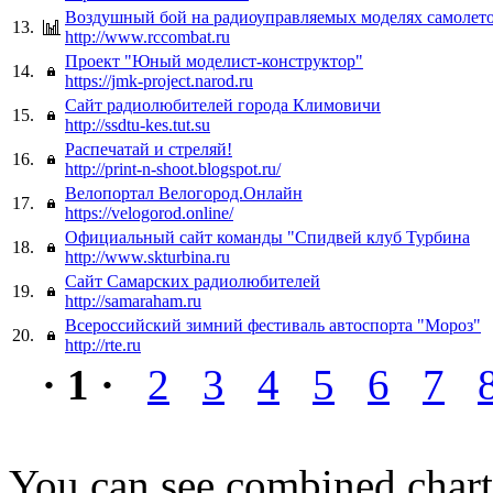
Воздушный бой на радиоуправляемых моделях самолет
13.
http://www.rccombat.ru
Проект "Юный моделист-конструктор"
14.
https://jmk-project.narod.ru
Сайт радиолюбителей города Климовичи
15.
http://ssdtu-kes.tut.su
Распечатай и стреляй!
16.
http://print-n-shoot.blogspot.ru/
Велопортал Велогород.Онлайн
17.
https://velogorod.online/
Официальный сайт команды "Спидвей клуб Турбина
18.
http://www.skturbina.ru
Сайт Самарских радиолюбителей
19.
http://samaraham.ru
Всероссийский зимний фестиваль автоспорта "Мороз"
20.
http://rte.ru
· 1 ·
2
3
4
5
6
7
You can see combined chart