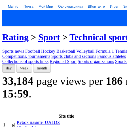
Mail.ru
Почта
Мой Мир
Одноклассники
ВКонтакте
Игры
З
Rating
>
Sport
>
Technical spor
Sports news
Football
Hockey
Basketball
Volleyball
Formula 1
Tennis
Competitions, tournaments
Sports clubs and sections
Famous athletes
Collections of sports links
Regional Sport
Sports organizations
Sports
day
week
month
33,184
page views per
186
15:59
.
Site title
Кубок памяти UA1DZ
1.