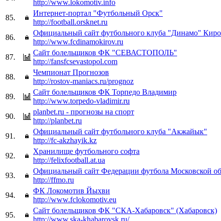
http://www.lokomotiv.info
Интернет-портал "Футбольный Орск"
85.
http://football.orsknet.ru
Официальный сайт футбольного клуба "Динамо" Кир
86.
http://www.fcdinamokirov.ru
Сайт болельщиков ФК "СЕВАСТОПОЛЬ"
87.
http://fansfcsevastopol.com
Чемпионат Прогнозов
88.
http://rostov-maniacs.ru/prognoz
Сайт болельщиков ФК Торпедо Владимир
89.
http://www.torpedo-vladimir.ru
planbet.ru - прогнозы на спорт
90.
http://planbet.ru
Официальный сайт футбольного клуба "Акжайык"
91.
http://fc-akzhayik.kz
Хранилище футбольного софта
92.
http://felixfootball.at.ua
Официальный сайт Федерации футбола Московской об
93.
http://ffmo.ru
ФК Локомотив Йыхви
94.
http://www.fclokomotiv.eu
Сайт болельщиков ФК "СКА-Хабаровск" (Хабаровск)
95.
http://www.ska-khabarovsk.ru/