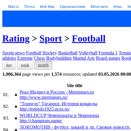
Mail.ru
Почта
Мой Мир
Одноклассники
ВКонтакте
Игры
З
Rating
>
Sport
>
Football
Sports news
Football
Hockey
Basketball
Volleyball
Formula 1
Tennis
athletes
Extreme
Chess
Bodybuilding
Martial Arts
Board games
Book
day
week
month
1,906,364
page views per
1,574
resources; updated
03.05.2026 00:0
Site title
Реал Мадрид в России - Merengues.ru
81.
http://www.merengues.ru/
"Торпедо" Таганрог. История команды
82.
http://torpedo1925.ucoz.ru/
WORLDCUP Чемпионаты и Чемпионы
83.
http://champions.name/
ЛОКОМОТИВ - футбол, хоккей и др. Свежие новости, 
84.