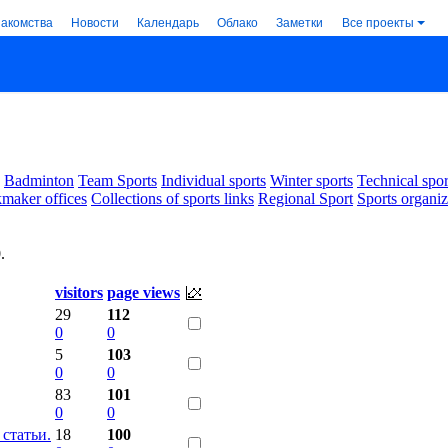
накомства
Новости
Календарь
Облако
Заметки
Все проекты
Badminton
Team Sports
Individual sports
Winter sports
Technical spor
maker offices
Collections of sports links
Regional Sport
Sports organiz
0
.
visitors
page views
29
112
0
0
5
103
0
0
83
101
0
0
статьи.
18
100