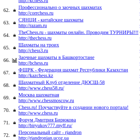
http://kchess.ru
Профессионально о заочных шахматах
62.
http://corrchess.ru
СЯНЦИ - китайские шахматы
63.
http://razam.ru
TheChess.ru - шахматы онлайн. Проводим ТУРНИРЫ!!!
64.
http://thechess.ru
Шахматы на троих
65.
http://chess3.ru
Заочные шахматы в Башкортостане
66.
http://bchess.ru
ФШРК - Федерация шахмат Республики Казахстан
67.
http://kazchess.kz
Шахматный Клуб отделение ДЮСШ-58
68.
http://www.chess58.ru/
Москва шахматная
69.
http://www.chessmoscow.ru
Chess.ru! Поучаствуйте в создании нового портала!
70.
http://www.chess.ru
Форум Дмитрия Бирюкова
71.
http://biryukov777.myff.ru/
Персональный сайт - rjandron
72.
http://rjandronjan.ucoz.ua