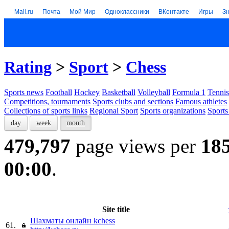
Mail.ru
Почта
Мой Мир
Одноклассники
ВКонтакте
Игры
З
Rating
>
Sport
>
Chess
Sports news
Football
Hockey
Basketball
Volleyball
Formula 1
Tennis
Competitions, tournaments
Sports clubs and sections
Famous athletes
Collections of sports links
Regional Sport
Sports organizations
Sports
day
week
month
479,797
page views per
18
00:00
.
Site title
Шахматы онлайн kchess
61.