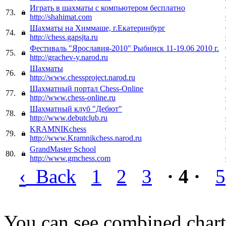
Играть в шахматы с компьютером бесплатно
73.
http://shahimat.com
Шахматы на Химмаше, г.Екатеринбург
74.
http://chess.gapsjta.ru
Фестиваль "Ярославия-2010" Рыбинск 11-19.06 2010 г.
75.
http://grachev-y.narod.ru
Шахматы
76.
http://www.chessproject.narod.ru
Шахматный портал Chess-Online
77.
http://www.chess-online.ru
Шахматный клуб "Дебют"
78.
http://www.debutclub.ru
KRAMNIKchess
79.
http://www.Kramnikchess.narod.ru
GrandMaster School
80.
http://www.gmchess.com
‹
Back
1
2
3
· 4 ·
5
You can see combined chart