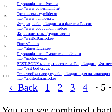
Пауэрлифтинг в России
93.
http://www.powerlifting.ru/
Тренажеры - gymlider.ru
94.
http://www.gymlider.ru/
Федерация бодибилдинга и фитнеса России
95.
http://www.bodybuilding.spb.ru
Жиросжигатель эфедрин арсан
96.
http://west618.narod.ru/
FitnessGuides
97.
http://fitnessguides.ru/
Пауэрлифтинг в Смоленской области
98.
http://smolpower.ru
BEST-BODY мастер твоего тела. Бодибилдинг, Фитнес
99.
http://best-body.at.ua/
Телостройка.народ.ру - бодибилдинг для начинающих
100.
http://telostroika.narod.ru
‹
Back
1
2
3
4
· 5 ·
You can see combined chart