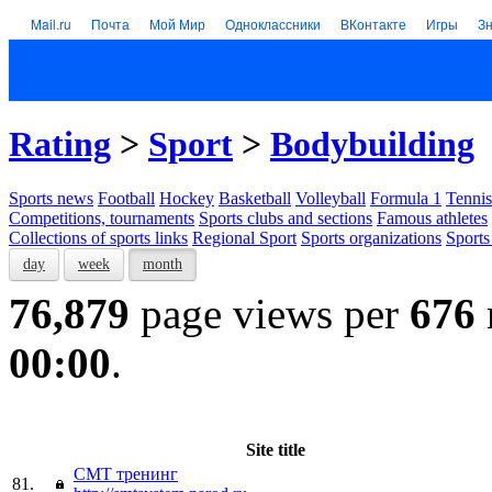
Mail.ru
Почта
Мой Мир
Одноклассники
ВКонтакте
Игры
З
Rating
>
Sport
>
Bodybuilding
Sports news
Football
Hockey
Basketball
Volleyball
Formula 1
Tennis
Competitions, tournaments
Sports clubs and sections
Famous athletes
Collections of sports links
Regional Sport
Sports organizations
Sports
day
week
month
76,879
page views per
676
00:00
.
Site title
СМТ тренинг
81.