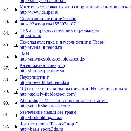
http://smtsystem.narod.ru
Контроль содержания жира в организме с помощью ка
82.
http://www.caliper.ru
Спортивное питание 2scoop
83.
https://2scoop.ru#1553074187
TFX.ru - профессиональные тренажеры
84.
http://tfx.ru/
Тяжелая атлетика и пауэрлифтинг в Твери
85.
http://tvertalift.narod.ru
aMN
86.
http://amyn-esblogspot.blogspot.de/
Качай железо товарищ
87.
http://ironpeople.moy.su
Пауэрлифтинг
88.
http://powerliftbel.narod.ru
О фитнесе и правильном питании. Из личного опыта.
89.
http://stokely-fit.blogspot.com/
Atleticshop - Магазин спортивного питания.
90.
http://atleticshop.ucoz.com/
Увелечение мышц без травм
91.
http://bodibilding.at.ua/
Фитнес центр "Базис-Спорт"
92.
http://bazis-sport.3dn.ru