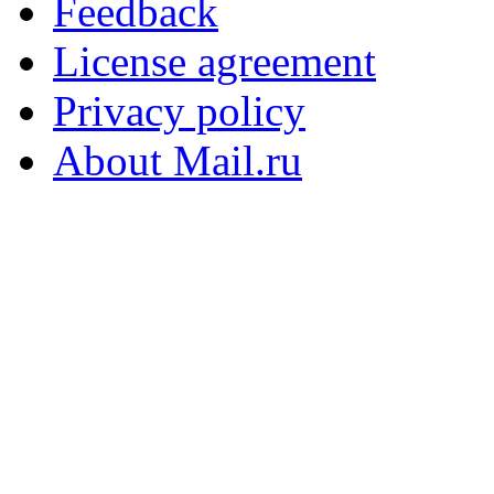
Feedback
License agreement
Privacy policy
About Mail.ru