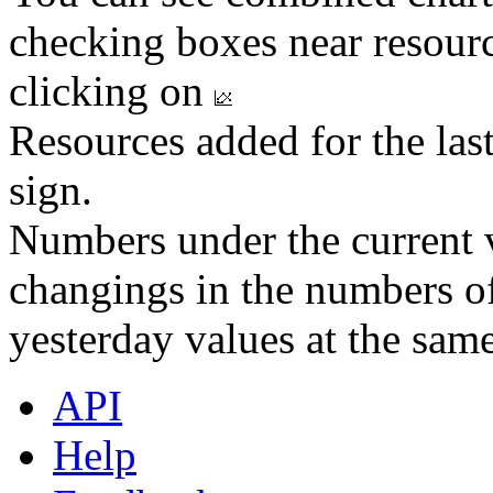
checking boxes near resourc
clicking on
Resources added for the las
sign.
Numbers under the current v
changings in the numbers of
yesterday values at the same
API
Help