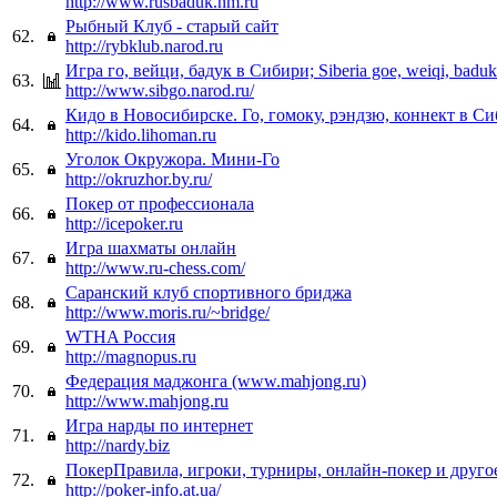
http://www.rusbaduk.nm.ru
Рыбный Клуб - старый сайт
62.
http://rybklub.narod.ru
Игра го, вейци, бадук в Сибири; Siberia goe, weiqi, baduk
63.
http://www.sibgo.narod.ru/
Кидо в Новосибирске. Го, гомоку, рэндзю, коннект в С
64.
http://kido.lihoman.ru
Уголок Окружора. Мини-Го
65.
http://okruzhor.by.ru/
Покер от профессионала
66.
http://icepoker.ru
Игра шахматы онлайн
67.
http://www.ru-chess.com/
Саранский клуб спортивного бриджа
68.
http://www.moris.ru/~bridge/
WTHA Россия
69.
http://magnopus.ru
Федерация маджонга (www.mahjong.ru)
70.
http://www.mahjong.ru
Игра нарды по интернет
71.
http://nardy.biz
ПокерПравила, игроки, турниры, онлайн-покер и друго
72.
http://poker-info.at.ua/