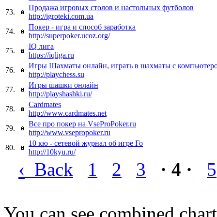
Продажа игровых столов и настольных футболов
73.
http://igroteki.com.ua
Покер - игра и способ заработка
74.
http://superpoker.ucoz.org/
IQ лига
75.
https://iqliga.ru
Игры Шахматы онлайн, играть в шахматы с компьютер
76.
http://playchess.su
Игры шашки онлайн
77.
http://playshashki.ru/
Cardmates
78.
http://www.cardmates.net
Все про покер на VseProPoker.ru
79.
http://www.vsepropoker.ru
10 кю - сетевой журнал об игре Го
80.
http://10kyu.ru/
‹
Back
1
2
3
· 4 ·
5
You can see combined chart