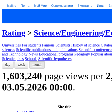
Mail.ru
Почта
Мой Мир
Одноклассники
ВКонтакте
Игры
З
Rating
>
Science/Engineering/E
Universities
For students
Famous Scientists
History of science
Catalog
sciences
Scientific publications and publications
Scientific conference
and Technology News
Educational programs
Pedagogy
Popular abou
Scientic jokes
Schools
Scientific hypotheses
day
week
month
1,603,240
page views per
2
03.05.2026 00:00
.
Site title