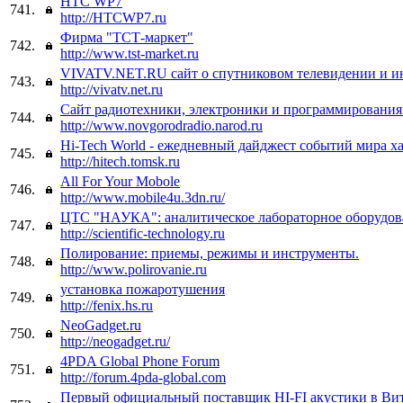
HTC WP7
741.
http://HTCWP7.ru
Фирма "ТСТ-маркет"
742.
http://www.tst-market.ru
VIVATV.NET.RU сайт о спутниковом телевидении и и
743.
http://vivatv.net.ru
Сайт радиотехники, электроники и программировани
744.
http://www.novgorodradio.narod.ru
Hi-Tech World - ежедневный дайджест событий мира ха
745.
http://hitech.tomsk.ru
All For Your Mobole
746.
http://www.mobile4u.3dn.ru/
ЦТС "НАУКА": аналитическое лабораторное оборудов
747.
http://scientific-technology.ru
Полирование: приемы, режимы и инструменты.
748.
http://www.polirovanie.ru
установка пожаротушения
749.
http://fenix.hs.ru
NeoGadget.ru
750.
http://neogadget.ru/
4PDA Global Phone Forum
751.
http://forum.4pda-global.com
Первый официальный поставщик HI-FI акустики в Ви