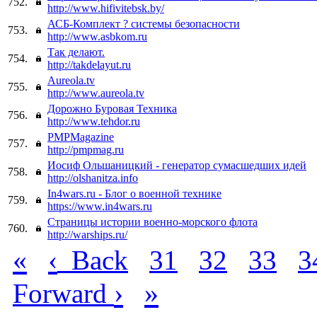
752.
http://www.hifivitebsk.by/
АСБ-Комплект ? системы безопасности
753.
http://www.asbkom.ru
Так делают.
754.
http://takdelayut.ru
Aureola.tv
755.
http://www.aureola.tv
Дорожно Буровая Техника
756.
http://www.tehdor.ru
PMPMagazine
757.
http://pmpmag.ru
Иосиф Ольшаницкий - генератор сумасшедших идей
758.
http://olshanitza.info
In4wars.ru - Блог о военной технике
759.
https://www.in4wars.ru
Страницы истории военно-морского флота
760.
http://warships.ru/
«
‹
Back
31
32
33
3
›
»
Forward