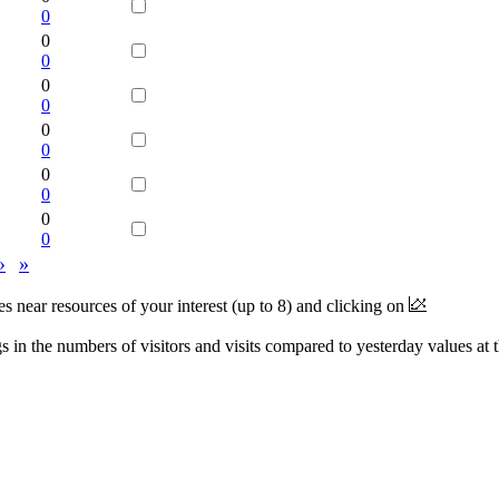
0
0
0
0
0
0
0
0
0
0
0
›
»
near resources of your interest (up to 8) and clicking on
 in the numbers of visitors and visits compared to yesterday values at 