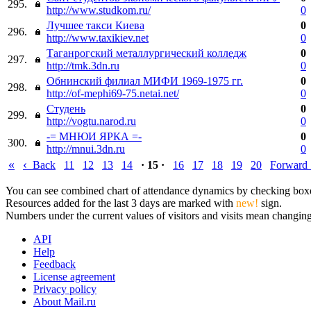
295.
http://www.studkom.ru/
0
Лучшее такси Киева
0
296.
http://www.taxikiev.net
0
Таганрогский металлургический колледж
0
297.
http://tmk.3dn.ru
0
Обнинский филиал МИФИ 1969-1975 гг.
0
298.
http://of-mephi69-75.netai.net/
0
Студень
0
299.
http://vogtu.narod.ru
0
-= МНЮИ ЯРКА =-
0
300.
http://mnui.3dn.ru
0
«
‹
Back
11
12
13
14
· 15 ·
16
17
18
19
20
Forward
You can see combined chart of attendance dynamics by checking boxes 
Resources added for the last 3 days are marked with
new!
sign.
Numbers under the current values of visitors and visits mean changings
API
Help
Feedback
License agreement
Privacy policy
About Mail.ru