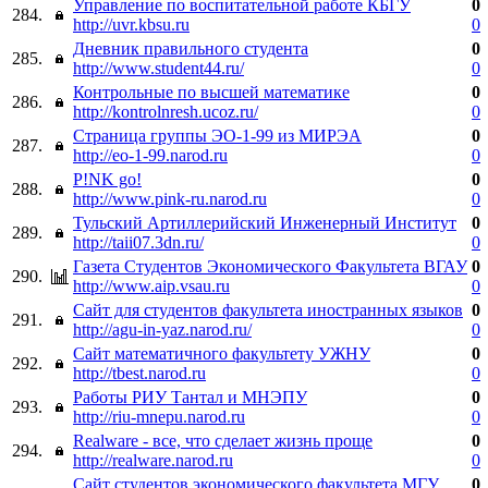
Управление по воспитательной работе КБГУ
0
284.
http://uvr.kbsu.ru
0
Дневник правильного студента
0
285.
http://www.student44.ru/
0
Контрольные по высшей математике
0
286.
http://kontrolnresh.ucoz.ru/
0
Страница группы ЭО-1-99 из МИРЭА
0
287.
http://eo-1-99.narod.ru
0
P!NK go!
0
288.
http://www.pink-ru.narod.ru
0
Тульский Артиллерийский Инженерный Институт
0
289.
http://taii07.3dn.ru/
0
Газета Студентов Экономического Факультета ВГАУ
0
290.
http://www.aip.vsau.ru
0
Сайт для студентов факультета иностранных языков
0
291.
http://agu-in-yaz.narod.ru/
0
Сайт математичного факультету УЖНУ
0
292.
http://tbest.narod.ru
0
Работы РИУ Тантал и МНЭПУ
0
293.
http://riu-mnepu.narod.ru
0
Realware - все, что сделает жизнь проще
0
294.
http://realware.narod.ru
0
Сайт студентов экономического факультета МГУ
0