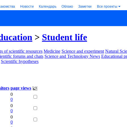
накомства
Новости
Календарь
Облако
Заметки
Все проекты
ducation
>
Student life
s of scientific resources
Medicine
Science and experiment
Natural Sci
ientific forums and chats
Science and Technology News
Educational p
Scientific hypotheses
sitors
page views
0
0
0
0
0
0