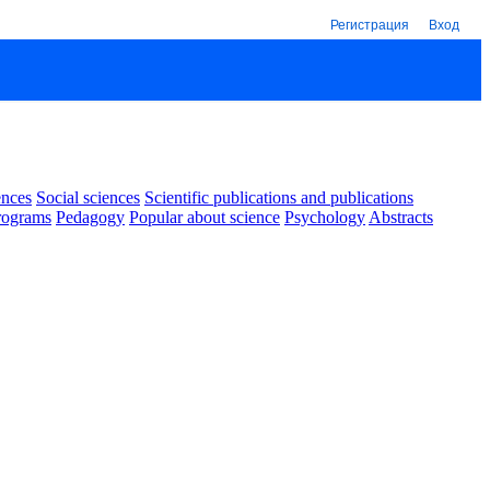
Регистрация
Вход
ences
Social sciences
Scientific publications and publications
rograms
Pedagogy
Popular about science
Psychology
Abstracts