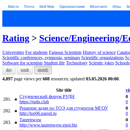
Mail.ru
Почта
Мой Мир
Одноклассники
ВКонтакте
Игры
З
Rating
>
Science/Engineering/E
Universities
For students
Famous Scientists
History of science
Catalog
Scientific conferences, symposia, seminars
Scientific organizations
Sc
Software for scientists
Student life
Technology
Scientic jokes
Schools
day
week
month
4,897
page views per
608
resources; updated
03.05.2026 00:00
.
Site title
vi
Студенческий форум РУДН
0
281.
https://rudn.club
0
Решение задач по ТОЭ для студентов МГОУ
0
282.
http://toe06.narod.ru
0
Taurenwow
0
283.
http://www.taurenwow.epot.biz
0