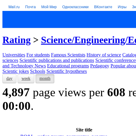
Mail.ru
Почта
Мой Мир
Одноклассники
ВКонтакте
Игры
З
Rating
>
Science/Engineering/E
Universities
For students
Famous Scientists
History of science
Catalog
sciences
Scientific publications and publications
Scientific conference
and Technology News
Educational programs
Pedagogy
Popular abou
Scientic jokes
Schools
Scientific hypotheses
day
week
month
4,897
page views per
608
re
00:00
.
Site title