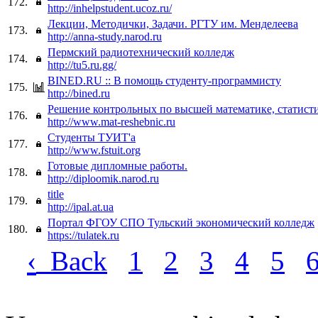
172.
http://inhelpstudent.ucoz.ru/
Лекции, Методички, Задачи. РГТУ им. Менделеева
173.
http://anna-study.narod.ru
Пермский радиотехнический колледж
174.
http://tu5.ru.gg/
BINED.RU :: В помощь студенту-программисту
175.
http://bined.ru
Решение контрольных по высшей математике, статисти
176.
http://www.mat-reshebnic.ru
Студенты ТУИТ'а
177.
http://www.fstuit.org
Готовые дипломные работы.
178.
http://diploomik.narod.ru
title
179.
http://ipal.at.ua
Портал ФГОУ СПО Тульский экономический колледж
180.
https://tulatek.ru
‹
Back
1
2
3
4
5