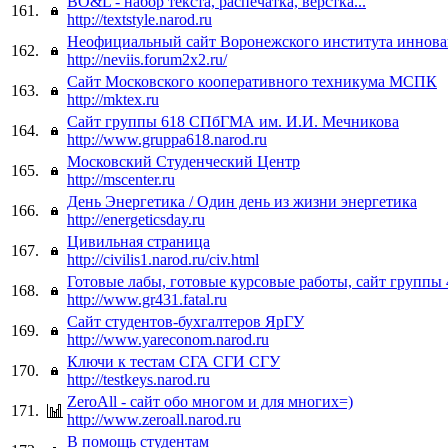
BO&L - набор текста, распечатка, верстка...
161.
http://textstyle.narod.ru
Неофициальный сайт Воронежского института иннов
162.
http://neviis.forum2x2.ru/
Cайт Московского кооперативного техникума МСПК
163.
http://mktex.ru
Сайт группы 618 СПбГМА им. И.И. Мечникова
164.
http://www.gruppa618.narod.ru
Московский Студенческий Центр
165.
http://mscenter.ru
День Энергетика / Один день из жизни энергетика
166.
http://energeticsday.ru
Цивильная страница
167.
http://civilis1.narod.ru/civ.html
Готовые лабы, готовые курсовые работы, сайт группы 
168.
http://www.gr431.fatal.ru
Сайт студентов-бухгалтеров ЯрГУ
169.
http://www.yareconom.narod.ru
Ключи к тестам СГА СГИ СГУ
170.
http://testkeys.narod.ru
ZeroAll - сайт обо многом и для многих=)
171.
http://www.zeroall.narod.ru
В помощь студентам