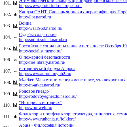
Этимологический словарь праиндоевропейского языка
101.
http://www.proto-indo-european.ru
Кандзи CАЙТ. Cловарь японских иероглифов для Норё
102.
http://jlpt.narod.ru
Война
103.
http://war1960.narod.ru/
Судьбы солдатские
104.
http://sudbi-soldat.narod.ru
Российские социалисты и анархисты после Октября 191
105.
http://socialist.memo.ru/
О пожарной безопасности
106.
http://fire-library.narod.ru/
исторический форум Аврора
107.
http://www.aurora.mybb2.ru/
M-arket: Маркетинг, менеджмент и все, что вокруг них
108.
http://m-arket.narod.ru/
Родовое гнездо
109.
http://rodovoyegnezdo.narod.ru/
"История в историях"
110.
http://wordweb.ru/
Фольклор и постфольклор: структура, типология, семи
111.
http://www.ruthenia.ru/folklore/
Abuss - Философия истории