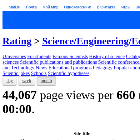
Mail.ru
Почта
Мой Мир
Одноклассники
ВКонтакте
Игры
З
Rating
>
Science/Engineering/E
Universities
For students
Famous Scientists
History of science
Catalog
sciences
Scientific publications and publications
Scientific conference
and Technology News
Educational programs
Pedagogy
Popular abou
Scientic jokes
Schools
Scientific hypotheses
day
week
month
44,067
page views per
660
00:00
.
Site title