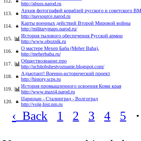
112.
http://abuss.narod.ru
Архив фотографий кораблей русского и советского В
113.
http://navsource.narod.ru
Карты военных действий Второй Мировой войны
114.
http://militarymaps.narod.ru/
История тылового обеспечения Русской армии
115.
http://www.oboznik.ru
О мастере Мехер Баба (Meher Baba).
116.
http://meherbaba.ru/
Обществознание.про
117.
http://uchitobshestvoznanie.blogspot.com/
Адъютант! Военно-исторический проект
118.
http://history.scps.ru
История промышленного освоения Коми края
119.
http://www.maxi4.narod.ru
Царицын - Сталинград - Волгоград
120.
http://volg-hist.nm.ru
‹
Back
1
2
3
4
5
·