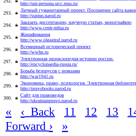
292.
http://uni-persona.srcc.msu.ru/
Личный гуманитарный проект. Посещение сайта важно
293.
http://sspinn.narod.ru
Заказать диссертацию, научную статью, монографию
294.
http://www.centr-mfua.ru
Жирафомания
295.
http://www.olgagiraf.narod.ru
Всемирный исторический проект
296.
http://wwhp.ru
Электронная энциклопедия истории россии.
297.
http://encyclopaedia-russia.ru/
Борьба белорусов с немцами
298.
http://war1941.ru
Экономика, право, психология. Электронная библиоте
299.
http://pravobooks.narod.ru
Сайт для правоведов
300.
http://ukrainianpravo.narod.ru
«
‹
Back
11
12
13
1
›
»
Forward