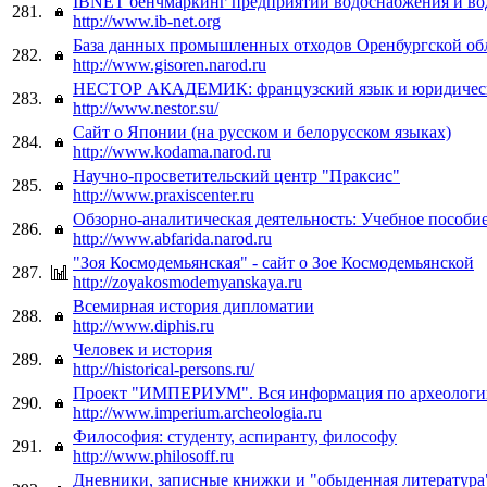
IBNET бенчмаркинг предприятий водоснабжения и во
281.
http://www.ib-net.org
База данных промышленных отходов Оренбургской об
282.
http://www.gisoren.narod.ru
НЕСТОР АКАДЕМИК: французский язык и юридическ
283.
http://www.nestor.su/
Сайт о Японии (на русском и белорусском языках)
284.
http://www.kodama.narod.ru
Научно-просветительский центр "Праксис"
285.
http://www.praxiscenter.ru
Обзорно-аналитическая деятельность: Учебное пособие
286.
http://www.abfarida.narod.ru
"Зоя Космодемьянская" - сайт о Зое Космодемьянской
287.
http://zoyakosmodemyanskaya.ru
Всемирная история дипломатии
288.
http://www.diphis.ru
Человек и история
289.
http://historical-persons.ru/
Проект "ИМПЕРИУМ". Вся информация по археологи
290.
http://www.imperium.archeologia.ru
Философия: студенту, аспиранту, философу
291.
http://www.philosoff.ru
Дневники, записные книжки и "обыденная литература