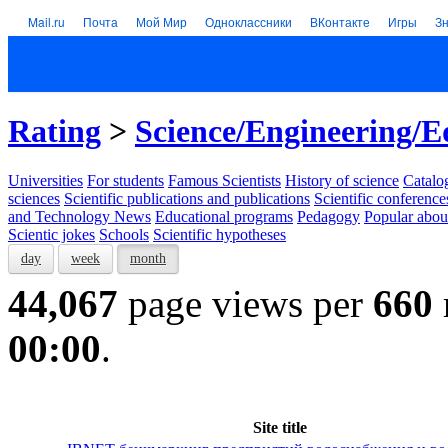
Mail.ru
Почта
Мой Мир
Одноклассники
ВКонтакте
Игры
З
Rating
>
Science/Engineering/E
Universities
For students
Famous Scientists
History of science
Catalog
sciences
Scientific publications and publications
Scientific conference
and Technology News
Educational programs
Pedagogy
Popular abou
Scientic jokes
Schools
Scientific hypotheses
day
week
month
44,067
page views per
660
00:00
.
Site title