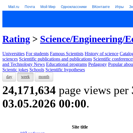
Mail.ru
Почта
Мой Мир
Одноклассники
ВКонтакте
Игры
З
Rating
>
Science/Engineering/E
Universities
For students
Famous Scientists
History of science
Catalog
sciences
Scientific publications and publications
Scientific conference
and Technology News
Educational programs
Pedagogy
Popular abou
Scientic jokes
Schools
Scientific hypotheses
day
week
month
24,171,634
page views per
03.05.2026 00:00
.
Site title