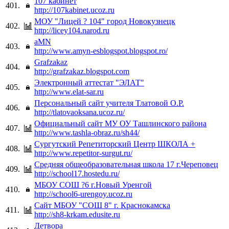
107 кабинет
401.
http://107kabinet.ucoz.ru
МОУ "Лицей ? 104" город Новокузнецк
402.
http://licey104.narod.ru
aMN
403.
http://www.amyn-esblogspot.blogspot.ro/
Grafzakaz
404.
http://grafzakaz.blogspot.com
Электронный аттестат "ЭЛАТ"
405.
http://www.elat-sar.ru
Персональный сайт учителя Тлатовой О.Р.
406.
http://tlatovaoksana.ucoz.ru/
Официальный сайт МУ ОУ Ташлинского района
407.
http://www.tashla-obraz.ru/sh44/
Сургутский Репетиторский Центр ШКОЛА +
408.
http://www.repetitor-surgut.ru/
Средняя общеобразовательная школа 17 г.Череповец
409.
http://school17.hostedu.ru/
МБОУ СОШ ?6 г.Новый Уренгой
410.
http://school6-urengoy.ucoz.ru
Сайт МБОУ "СОШ 8" г. Краснокамска
411.
http://sh8-krkam.edusite.ru
Детвора