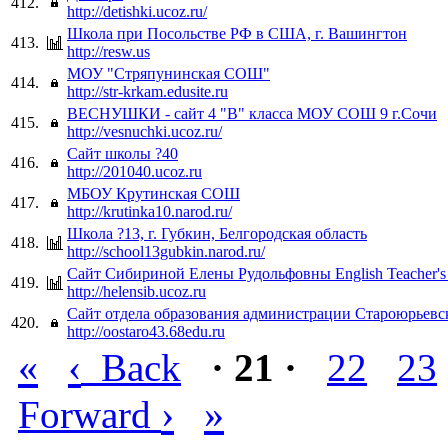
412.
http://detishki.ucoz.ru/
Школа при Посольстве РФ в США, г. Вашингтон
413.
http://resw.us
МОУ "Стряпунинская СОШ"
414.
http://str-krkam.edusite.ru
ВЕСНУШКИ - сайт 4 "В" класса МОУ СОШ 9 г.Сочи
415.
http://vesnuchki.ucoz.ru/
Сайт школы ?40
416.
http://201040.ucoz.ru
МБОУ Крутинская СОШ
417.
http://krutinka10.narod.ru/
Школа ?13, г. Губкин, Белгородская область
418.
http://school13gubkin.narod.ru/
Сайт Сибириной Елены Рудольфовны English Teacher's 
419.
http://helensib.ucoz.ru
Сайт отдела образования администрации Староюрьевс
420.
http://oostaro43.68edu.ru
«
‹
Back
· 21 ·
22
23
›
»
Forward