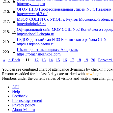
215.
http://psyolimp.ru
ОГОУ НПО Профессиональный Лицей N3 г. Иваново
216.
http://www.pl-3.ru/
МБОУ СОШ N 6 с УИОП г. Реутов Московской област
217.
http://kolokol-6.ru
Официальный сайт МОУ СОШ No2 Копейского городс
218.
http://school2.chepfa.ru
ГБДОУ детский сад N 33 Колпинского района СПб
219.
http://33kpspb.caduk.ru
Школа для заикающихся Академик
220.
https://romansnezhko1.com
«
‹
Back
· 11 ·
12
13
14
15
16
17
18
19
20
Forward
You can see combined chart of attendance dynamics by checking boxes 
Resources added for the last 3 days are marked with
new!
sign.
Numbers under the current values of visitors and visits mean changings
API
Help
Feedback
License agreement
Privacy policy
About Mail.ru