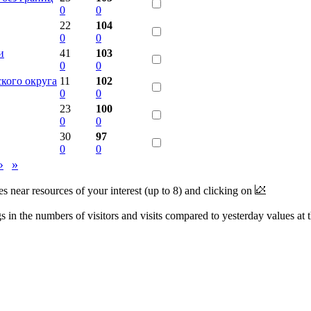
0
0
22
104
0
0
и
41
103
0
0
кого округа
11
102
0
0
23
100
0
0
30
97
0
0
›
»
near resources of your interest (up to 8) and clicking on
 in the numbers of visitors and visits compared to yesterday values at 