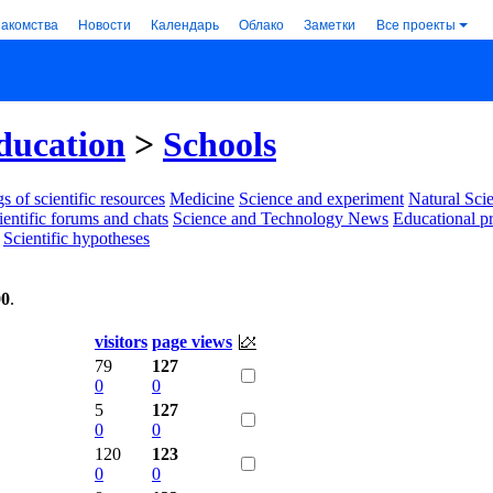
накомства
Новости
Календарь
Облако
Заметки
Все проекты
ducation
>
Schools
s of scientific resources
Medicine
Science and experiment
Natural Sci
ientific forums and chats
Science and Technology News
Educational p
Scientific hypotheses
00
.
visitors
page views
79
127
0
0
5
127
0
0
120
123
0
0