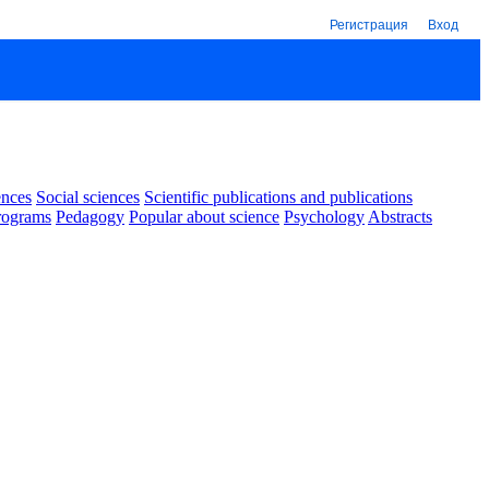
Регистрация
Вход
ences
Social sciences
Scientific publications and publications
rograms
Pedagogy
Popular about science
Psychology
Abstracts