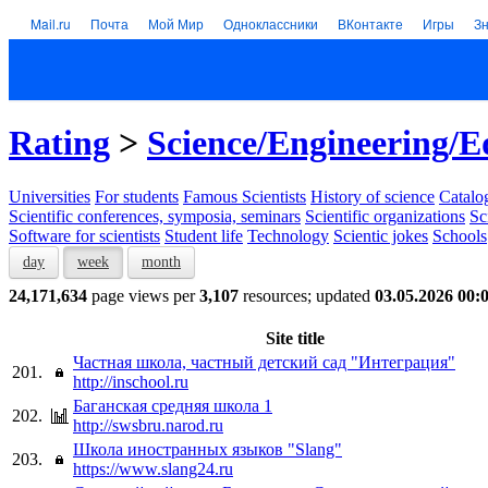
Mail.ru
Почта
Мой Мир
Одноклассники
ВКонтакте
Игры
З
Rating
>
Science/Engineering/E
Universities
For students
Famous Scientists
History of science
Catalog
Scientific conferences, symposia, seminars
Scientific organizations
Sc
Software for scientists
Student life
Technology
Scientic jokes
Schools
day
week
month
24,171,634
page views per
3,107
resources; updated
03.05.2026 00:
Site title
Частная школа, частный детский сад "Интеграция"
201.
http://inschool.ru
Баганская средняя школа 1
202.
http://swsbru.narod.ru
Школа иностранных языков "Slang"
203.
https://www.slang24.ru