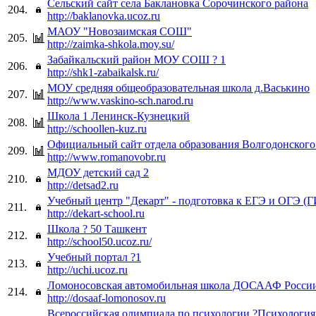
Сельский сайт села Баклановка Сорочинского района
204.
http://baklanovka.ucoz.ru
МАОУ "Новозаимская СОШ"
205.
http://zaimka-shkola.moy.su/
Забайкальский район МОУ СОШ ? 1
206.
http://shk1-zabaikalsk.ru/
МОУ средняя общеобразовательная школа д.Васькино
207.
http://www.vaskino-sch.narod.ru
Школа 1 Ленинск-Кузнецкий
208.
http://schoollen-kuz.ru
Официальный сайт отдела образования Волгодонского
209.
http://www.romanovobr.ru
МДОУ детский сад 2
210.
http://detsad2.ru
Учебный центр "Декарт" - подготовка к ЕГЭ и ОГЭ (
211.
http://dekart-school.ru
Школа ? 50 Ташкент
212.
http://school50.ucoz.ru/
Учебный портал ?1
213.
http://uchi.ucoz.ru
Ломоносовская автомобильная школа ДОСААФ Росси
214.
http://dosaaf-lomonosov.ru
Всероссийская олимпиада по психологии ?Психология