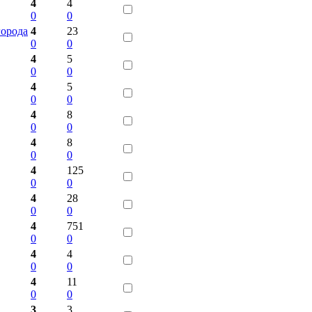
4
4
0
0
орода
4
23
0
0
4
5
0
0
4
5
0
0
4
8
0
0
4
8
0
0
4
125
0
0
4
28
0
0
4
751
0
0
4
4
0
0
4
11
0
0
3
3