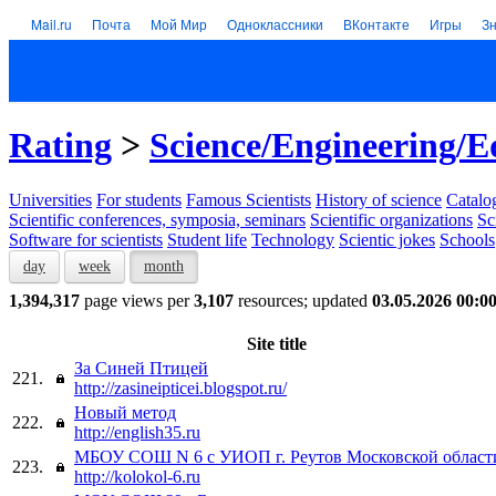
Mail.ru
Почта
Мой Мир
Одноклассники
ВКонтакте
Игры
З
Rating
>
Science/Engineering/E
Universities
For students
Famous Scientists
History of science
Catalog
Scientific conferences, symposia, seminars
Scientific organizations
Sc
Software for scientists
Student life
Technology
Scientic jokes
Schools
day
week
month
1,394,317
page views per
3,107
resources; updated
03.05.2026 00:0
Site title
За Синей Птицей
221.
http://zasineipticei.blogspot.ru/
Новый метод
222.
http://english35.ru
МБОУ СОШ N 6 с УИОП г. Реутов Московской област
223.
http://kolokol-6.ru