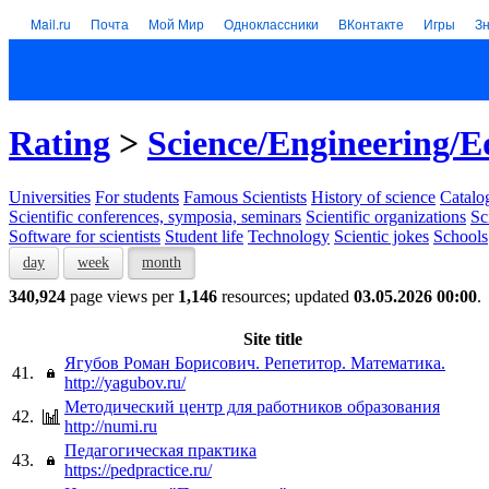
Mail.ru
Почта
Мой Мир
Одноклассники
ВКонтакте
Игры
З
Rating
>
Science/Engineering/E
Universities
For students
Famous Scientists
History of science
Catalog
Scientific conferences, symposia, seminars
Scientific organizations
Sc
Software for scientists
Student life
Technology
Scientic jokes
Schools
day
week
month
340,924
page views per
1,146
resources; updated
03.05.2026 00:00
.
Site title
Ягубов Роман Борисович. Репетитор. Математика.
41.
http://yagubov.ru/
Методический центр для работников образования
42.
http://numi.ru
Педагогическая практика
43.
https://pedpractice.ru/