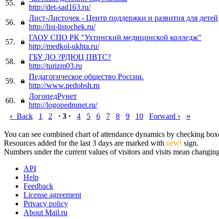
55.
http://det-sad163.ru/
Лист-Листочек - Центр поддержки и развития для детей
56.
http://list-listochek.ru/
ГАОУ СПО РК "Ухтинский медицинской колледж"
57.
http://medkol-ukhta.ru/
ГБУ ДО ?РДЮЦ ПВТС?
58.
http://turizm03.ru
Педагогическое общество России.
59.
http://www.pedobsh.ru
ЛогопедРунет
60.
http://logopedrunet.ru/
‹
›
»
Back
1
2
· 3 ·
4
5
6
7
8
9
10
Forward
You can see combined chart of attendance dynamics by checking boxes 
Resources added for the last 3 days are marked with
new!
sign.
Numbers under the current values of visitors and visits mean changings
API
Help
Feedback
License agreement
Privacy policy
About Mail.ru