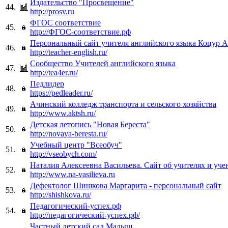
Издательство "Просвещение"
44.
http://prosv.ru
ФГОС соответствие
45.
http://ФГОС-соответствие.рф
Персональный сайт учителя английского языка Коцур А
46.
http://teacher-english.ru/
Сообщество Учителей английского языка
47.
http://tea4er.ru/
Педлидер
48.
https://pedleader.ru/
Ачинский колледж транспорта и сельского хозяйства
49.
http://www.aktsh.ru/
Детская летопись "Новая Береста"
50.
http://novaya-beresta.ru/
Учебный центр "Всеобуч"
51.
http://vseobych.com/
Наталия Алексеевна Васильева. Сайт об учителях и уче
52.
http://www.na-vasilieva.ru
Дефектолог Шишкова Маргарита - персональный сайт
53.
http://shishkova.ru/
Педагогический-успех.рф
54.
http://педагогический-успех.рф/
Частный детский сад Малыш