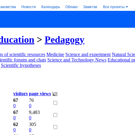
накомства
Новости
Календарь
Облако
Заметки
Все проекты
ducation
>
Pedagogy
s of scientific resources
Medicine
Science and experiment
Natural Sci
ientific forums and chats
Science and Technology News
Educational p
Scientific hypotheses
visitors
page views
67
76
0
0
67
9,483
0
0
62
305
0
0