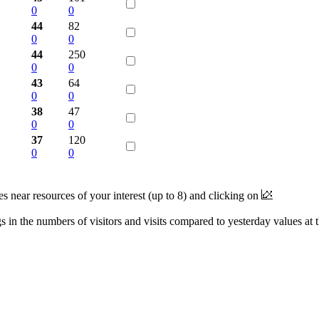
0
0
44
82
0
0
44
250
0
0
43
64
0
0
38
47
0
0
37
120
0
0
near resources of your interest (up to 8) and clicking on
 in the numbers of visitors and visits compared to yesterday values at 