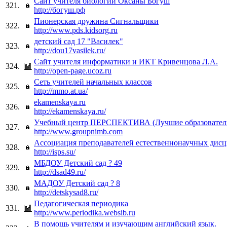
Сайт учителя биологии Оксаны Богуш
321.
http://богуш.рф
Пионерская дружина Сигнальщики
322.
http://www.pds.kidsorg.ru
детский сад 17 "Василек"
323.
http://dou17vasilek.ru/
Сайт учителя информатики и ИКТ Кривенцова Л.А.
324.
http://open-page.ucoz.ru
Сеть учителей начальных классов
325.
http://mmo.at.ua/
ekamenskaya.ru
326.
http://ekamenskaya.ru/
Учебный центр ПЕРСПЕКТИВА (Лучшие образовател
327.
http://www.groupnimb.com
Ассоциация преподавателей естественнонаучных дис
328.
http://isps.su/
МБДОУ Детский сад ? 49
329.
http://dsad49.ru/
МАДОУ Детский сад ? 8
330.
http://detskysad8.ru/
Педагогическая периодика
331.
http://www.periodika.websib.ru
В помощь учителям и изучающим английский язык.