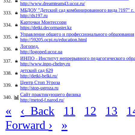
332.
http://www.dreamteam43.ucoz.ru/
МБДОУ "Детский сад комбинированного вида ?197" г.
333.
http://ds197.ru
Карточки Монтессори
334.
https://detki.decormaster.kz
Управление общего и профессионального образования
335.
http://59205.ocpi.ru/education.html
Логопед.
336.
http://logoped.ucoz.ua
ИНПО - Институт непрерывного педагогического обр
337.
http://www.inpo-chelny.ru
детский сад 629
338.
http://detki-belki.ru/
Центр Стоп Угроза
339.
http://stop-ugroza.ru
Сайт практикующего физика
340.
http://metod-f.narod.ru/
«
‹
Back
11
12
13
1
›
»
Forward