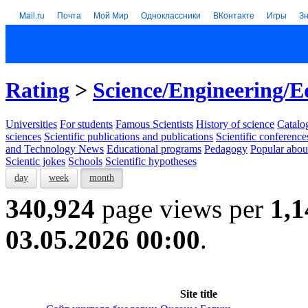
Mail.ru
Почта
Мой Мир
Одноклассники
ВКонтакте
Игры
З
Rating
>
Science/Engineering/E
Universities
For students
Famous Scientists
History of science
Catalog
sciences
Scientific publications and publications
Scientific conference
and Technology News
Educational programs
Pedagogy
Popular abou
Scientic jokes
Schools
Scientific hypotheses
day
week
month
340,924
page views per
1,1
03.05.2026 00:00
.
Site title