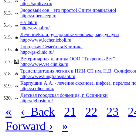
512.
https://apilive.ru/
Здоровый сон - это просто! Спите правильно!
513.
http://supersleep.ru
e-vital.ru
514.
http://e-vital.ru/
ЛечениеБоли.ру здоровье человека, мед.услуги
515.
http://www.lechenieboli.ru
Городская Семейная Клиника
516.
http://gs-clinic.ru/
Ветеринарная клиника ООО "Тигренок-Вет"
517.
http://www.vet-clinika.ru
Трансплантация легких в НИИ СП им. Н.В. Склифосо
518.
http://www.lungtransplant.ru
Карпушин А.А. - лечение сколиоза, кифоза, перелом п
519.
http://scolios.info/
Детская городская больница, г. Осинники
520.
http://dgbosin.ru/
«
‹
Back
21
22
23
2
›
»
Forward