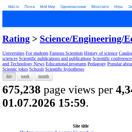
Mail.ru
Почта
Мой Мир
Одноклассники
ВКонтакте
Игры
З
Rating
>
Science/Engineering/E
Universities
For students
Famous Scientists
History of science
Catalog
sciences
Scientific publications and publications
Scientific conference
and Technology News
Educational programs
Pedagogy
Popular abou
Scientic jokes
Schools
Scientific hypotheses
day
week
month
675,238
page views per
4,3
01.07.2026 15:59
.
Site title