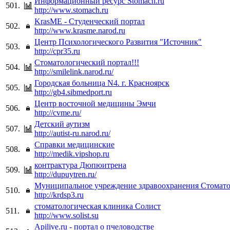
Информационный ресурс Stomach.ru
501.
http://www.stomach.ru
KrasME - Cтуденческий портал
502.
http://www.krasme.narod.ru
Центр Психологического Развития "Источник"
503.
http://cpr35.ru
Стоматологический портал!!!
504.
http://smilelink.narod.ru/
Городская больница N4. г. Красноярск
505.
http://gb4.sibmedport.ru
Центр восточной медицины Эмчи
506.
http://cvme.ru/
Детский аутизм
507.
http://autist-ru.narod.ru/
Справки медицинские
508.
http://medik.vipshop.ru
контрактура Дюпюитрена
509.
http://dupuytren.ru/
Муниципальное учреждение здравоохранения Стомато
510.
http://krdsp3.ru
стоматологическая клиника Солист
511.
http://www.solist.su
Apilive.ru - портал о пчеловодстве