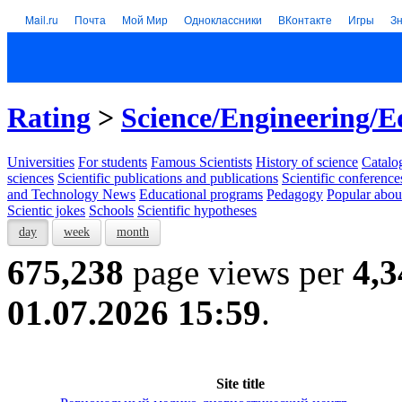
Mail.ru
Почта
Мой Мир
Одноклассники
ВКонтакте
Игры
З
Rating
>
Science/Engineering/E
Universities
For students
Famous Scientists
History of science
Catalog
sciences
Scientific publications and publications
Scientific conference
and Technology News
Educational programs
Pedagogy
Popular abou
Scientic jokes
Schools
Scientific hypotheses
day
week
month
675,238
page views per
4,3
01.07.2026 15:59
.
Site title