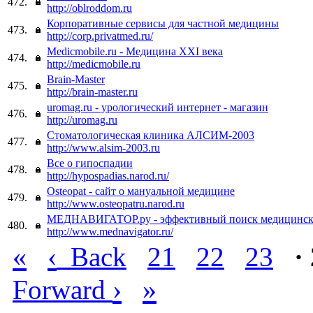
472.
http://oblroddom.ru
Корпоративные сервисы для частной медицины
473.
http://corp.privatmed.ru/
Medicmobile.ru - Медицина XXI века
474.
http://medicmobile.ru
Brain-Master
475.
http://brain-master.ru
uromag.ru - урологический интернет - магазин
476.
http://uromag.ru
Стоматологическая клиника АЛСИМ-2003
477.
http://www.alsim-2003.ru
Все о гипоспадии
478.
http://hypospadias.narod.ru/
Osteopat - сайт о мануальной медицине
479.
http://www.osteopatru.narod.ru
МЕДНАВИГАТОР.ру - эффективный поиск медицинск
480.
http://www.mednavigator.ru/
«
‹
Back
21
22
23
·
›
»
Forward