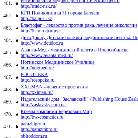
Региональный медико-диагностический центр
461.
http://rmdc-nsk.ru/
КГП Поликлиника ?1 города Балхаш
462.
http://balpol1.kz
Бластофаг - лекарство против рака, лечение онкологии
463.
http://бластофаг.рус
ДетиДок.ру Детские болезни, медицинские центры. По
464.
http://www.detidoc.ru
Аванта-Мед - медицинский центр в Новосибирске
465.
http://www.avanta-med.ru/
Ногинское Медицинское Училище
466.
http://nogmed.ru/
РОСОПЕКА
467.
http://rosopeka.ru
XXLMAN - лечение простатита
468.
http://xxlman.ru/
Издательский дом "Заславский" / Publishing House Zasl
469.
http://zaslavsky.com.ua
Кремы компании Березовый Мир
470.
http://bw-cosmetics.ru
parazitipro.ru
471.
http://parazitipro.ru
oblroddom.ru