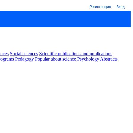
Регистрация
Вход
ences
Social sciences
Scientific publications and publications
rograms
Pedagogy
Popular about science
Psychology
Abstracts