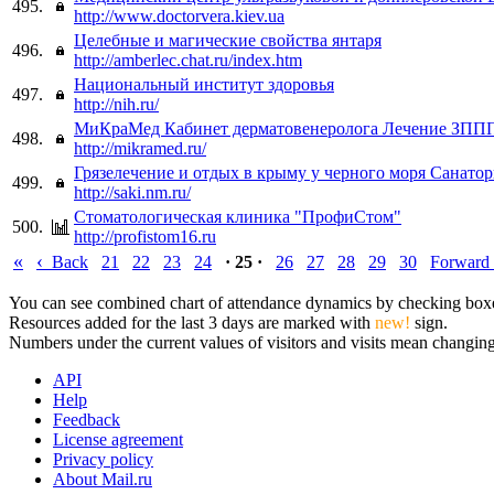
495.
http://www.doctorvera.kiev.ua
Целебные и магические свойства янтаря
496.
http://amberlec.chat.ru/index.htm
Национальный институт здоровья
497.
http://nih.ru/
МиКраМед Кабинет дерматовенеролога Лечение ЗППП
498.
http://mikramed.ru/
Грязелечение и отдых в крыму у черного моря Санато
499.
http://saki.nm.ru/
Стоматологическая клиника "ПрофиСтом"
500.
http://profistom16.ru
«
‹
Back
21
22
23
24
· 25 ·
26
27
28
29
30
Forward
You can see combined chart of attendance dynamics by checking boxes 
Resources added for the last 3 days are marked with
new!
sign.
Numbers under the current values of visitors and visits mean changings
API
Help
Feedback
License agreement
Privacy policy
About Mail.ru