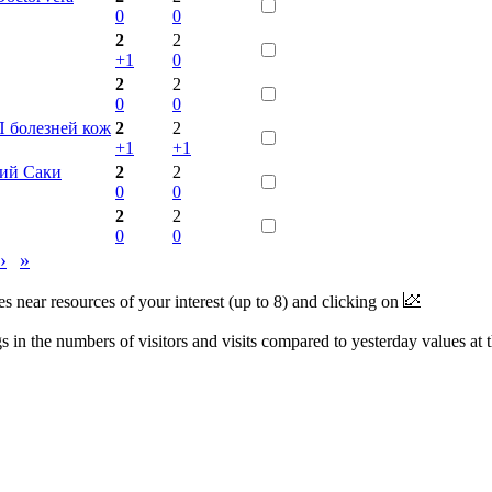
0
0
2
2
+1
0
2
2
0
0
 болезней кож
2
2
+1
+1
рий Саки
2
2
0
0
2
2
0
0
›
»
near resources of your interest (up to 8) and clicking on
 in the numbers of visitors and visits compared to yesterday values at 