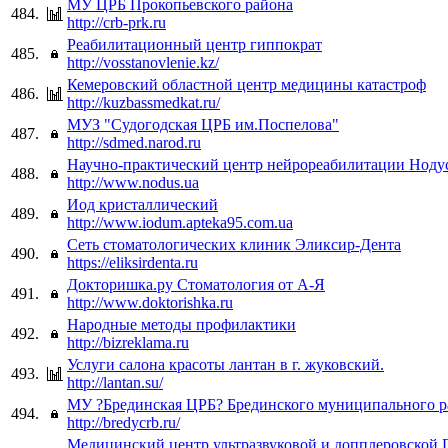
МУ ЦРБ Прокопьевского района
484.
http://crb-prk.ru
Реабилитационный центр гиппократ
485.
http://vosstanovlenie.kz/
Кемеровский областной центр медицины катастроф
486.
http://kuzbassmedkat.ru/
МУЗ "Судогодская ЦРБ им.Поспелова"
487.
http://sdmed.narod.ru
Научно-практический центр нейрореабилитации Ноду
488.
http://www.nodus.ua
Иод кристаллический
489.
http://www.iodum.apteka95.com.ua
Сеть стоматологических клиник Эликсир-Дента
490.
https://eliksirdenta.ru
Докторишка.ру Стоматология от А-Я
491.
http://www.doktorishka.ru
Народные методы профилактики
492.
http://bizreklama.ru
Услуги салона красоты лантан в г. жуковский.
493.
http://lantan.su/
МУ ?Брединская ЦРБ? Брединского муниципального р
494.
http://bredycrb.ru/
Медицинский центр ультразвуковой и допплеровской D