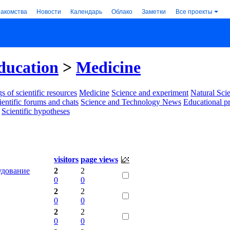
накомства
Новости
Календарь
Облако
Заметки
Все проекты
ducation
>
Medicine
s of scientific resources
Medicine
Science and experiment
Natural Sci
ientific forums and chats
Science and Technology News
Educational p
Scientific hypotheses
visitors
page views
удование
2
2
0
0
2
2
0
0
2
2
0
0