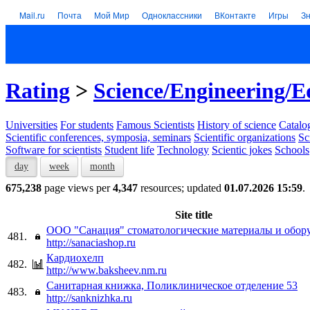
Mail.ru
Почта
Мой Мир
Одноклассники
ВКонтакте
Игры
З
Rating
>
Science/Engineering/E
Universities
For students
Famous Scientists
History of science
Catalog
Scientific conferences, symposia, seminars
Scientific organizations
Sc
Software for scientists
Student life
Technology
Scientic jokes
Schools
day
week
month
675,238
page views per
4,347
resources; updated
01.07.2026 15:59
.
Site title
ООО "Санация" стоматологические материалы и обор
481.
http://sanaciashop.ru
Кардиохелп
482.
http://www.baksheev.nm.ru
Санитарная книжка, Поликлиническое отделение 53
483.
http://sanknizhka.ru