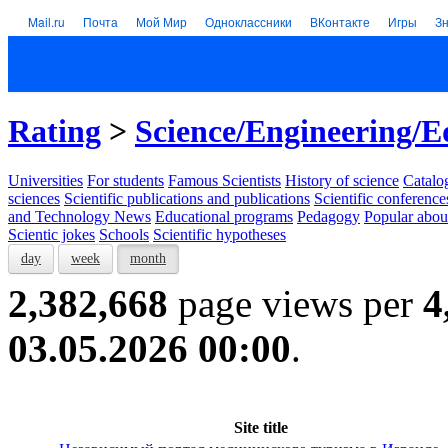
Mail.ru
Почта
Мой Мир
Одноклассники
ВКонтакте
Игры
З
Rating
>
Science/Engineering/E
Universities
For students
Famous Scientists
History of science
Catalog
sciences
Scientific publications and publications
Scientific conference
and Technology News
Educational programs
Pedagogy
Popular abou
Scientic jokes
Schools
Scientific hypotheses
day
week
month
2,382,668
page views per
4
03.05.2026 00:00
.
Site title