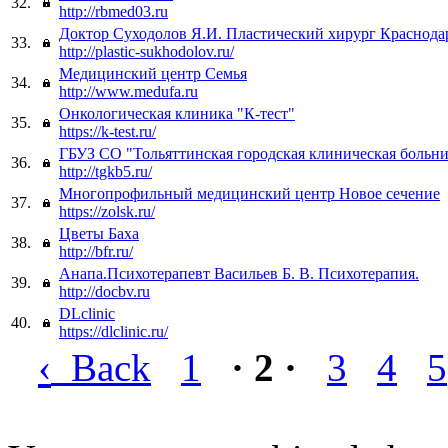
32.
http://rbmed03.ru
Доктор Суходолов Я.И. Пластический хирург Краснода
33.
http://plastic-sukhodolov.ru/
Медицинский центр Семья
34.
http://www.medufa.ru
Онкологическая клиника "К-тест"
35.
https://k-test.ru/
ГБУЗ СО "Тольяттинская городская клиническая больн
36.
http://tgkb5.ru/
Многопрофильный медицинский центр Новое сечение
37.
https://zolsk.ru/
Цветы Баха
38.
http://bfr.ru/
Анапа.Психотерапевт Васильев Б. В. Психотерапия.
39.
http://docbv.ru
DLclinic
40.
https://dlclinic.ru/
‹
Back
1
· 2 ·
3
4
5