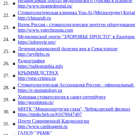
Независимый портал медицинского туризма в Израиле
21.
http://www.isramedportal.ru/
Стоматологическая клиника You-Ai (Милосердие) Китай
22.
http://chinazub.ru
Ватек Россия - cтоматологическое рентген оборудовани
23.
http://www.vatechrussia.com
Медицинский центр "ЗДОРОВЬЕ ПРОСТО" в Екатерин
24.
https://zdorovie.pro/
Лечения варикозной болезни вен в Севастополе
25.
http://sevflebo.ru
Радиография
26.
https://radiographia.info
КРЫММЕДСТРАХ
27.
http://oms-crimea.ru
Стоматологическая Ассоциация России - официальный 
28.
https://e-stomatology.ru
Хорошая стоматология в санкт-петербурге
29.
http://goodstom.ru/
МНТК "Микрохирургия глаза", Чебоксарский филиал
30.
https://mntkcheb.ru/#1678947497
Центр Современной Кардиологии
31.
http://www.cardioagent.ru
ГАПОУ "РБМК"