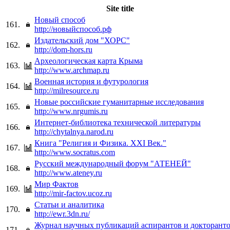
Site title
Новый способ
161.
http://новыйспособ.рф
Издательский дом "ХОРС"
162.
http://dom-hors.ru
Археологическая карта Крыма
163.
http://www.archmap.ru
Военная история и футурология
164.
http://milresource.ru
Новые российские гуманитарные исследования
165.
http://www.nrgumis.ru
Интернет-библиотека технической литературы
166.
http://chytalnya.narod.ru
Книга "Религия и Физика. XXI Век."
167.
http://www.socratus.com
Русский международный форум "АТЕНЕЙ"
168.
http://www.ateney.ru
Мир Фактов
169.
http://mir-factov.ucoz.ru
Статьи и аналитика
170.
http://ewr.3dn.ru/
Журнал научных публикаций аспирантов и докторант
171.