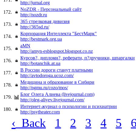
http://jurnal.org
NoZDR - Персональный сайт
172.
http://nozdr.ru
365 стрелковая дивизия
173.
http://365sd.ru/
Корпорация Интеллекта "БестМарк"
174.
http://bestmark.org.ua
aMN
175.
http://amyn-esblogspot.blogspot.co.nz
Курсов?, дипломн?, реферати, п?дручники, шпаргалки
176.
http://botanchik.at.ua
В России дороги станут платными
177.
http://avtodoroga.ucoz.com/
Медицина и образование в Сибири
178.
http://ngmu.ru/cozo/mos/
Блог Олега Алиева (livejournal.com)
179.
http://oleg-aliyev.livejournal.com/
Интернет-журнал о психологии и психиатрии
180.
http://psytheater.com
‹
Back
1
2
3
4
5