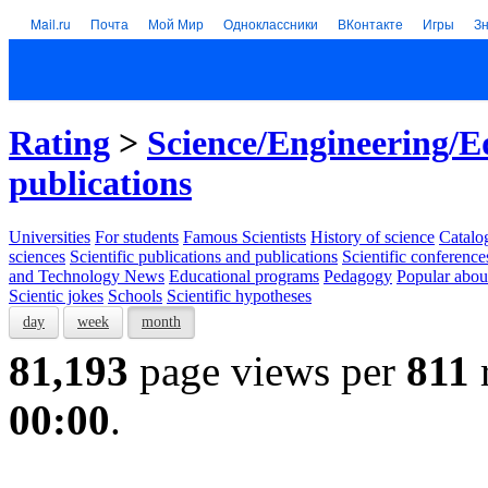
Mail.ru
Почта
Мой Мир
Одноклассники
ВКонтакте
Игры
З
Rating
>
Science/Engineering/E
publications
Universities
For students
Famous Scientists
History of science
Catalog
sciences
Scientific publications and publications
Scientific conference
and Technology News
Educational programs
Pedagogy
Popular abou
Scientic jokes
Schools
Scientific hypotheses
day
week
month
81,193
page views per
811
00:00
.