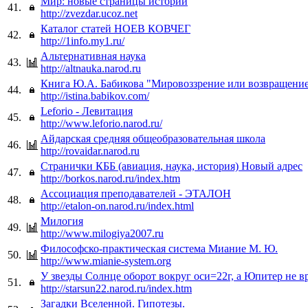
Мир: новые страницы истории
41.
http://zvezdar.ucoz.net
Каталог статей НОЕВ КОВЧЕГ
42.
http://1info.my1.ru/
Альтернативная наука
43.
http://altnauka.narod.ru
Книга Ю.А. Бабикова "Мировоззрение или возвращени
44.
http://istina.babikov.com/
Leforio - Левитация
45.
http://www.leforio.narod.ru/
Айдарская средняя общеобразовательная школа
46.
http://rovaidar.narod.ru
Странички КББ (авиация, наука, история) Новый адрес
47.
http://borkos.narod.ru/index.htm
Ассоциация преподавателей - ЭТАЛОН
48.
http://etalon-on.narod.ru/index.html
Милогия
49.
http://www.milogiya2007.ru
Философско-практическая система Миание М. Ю.
50.
http://www.mianie-system.org
У звезды Солнце оборот вокруг оси=22г, а Юпитер не в
51.
http://starsun22.narod.ru/index.htm
Загадки Вселенной. Гипотезы.