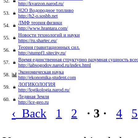
52.
http://kvarzon.narod.ru/
H2O Водородное топливо
53.
http://h2-o.sosbb.net
ЛМФ теория физики
54.
http://www.hrantara.com/
Новости технологий и науки
55.
https://ru.shartec.eu/
Теория гравитационных сил.
56.
http://stumpf1.sitecity.ru/
Время единственная структурно разумная сущность вс
57.
http://iabsogodov.narod.ru/index.html
Экономическая наука
58.
http://ekonomika-student.com
ЛОГИКОЛОГИЯ
59.
http://logikologia.narod.ru/
Ледяная Земля
60.
http://ice-geo.ru
‹
Back
1
2
· 3 ·
4
5