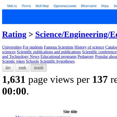
Mail.ru
Почта
Мой Мир
Одноклассники
ВКонтакте
Игры
З
Rating
>
Science/Engineering/E
Universities
For students
Famous Scientists
History of science
Catalog
sciences
Scientific publications and publications
Scientific conference
and Technology News
Educational programs
Pedagogy
Popular abou
Scientic jokes
Schools
Scientific hypotheses
day
week
month
1,631
page views per
137
re
00:00
.
Site title