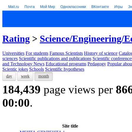
Mail.ru
Почта
Мой Мир
Одноклассники
ВКонтакте
Игры
З
Rating
>
Science/Engineering/E
Universities
For students
Famous Scientists
History of science
Catalog
sciences
Scientific publications and publications
Scientific conference
and Technology News
Educational programs
Pedagogy
Popular abou
Scientic jokes
Schools
Scientific hypotheses
day
week
month
184,439
page views per
86
00:00
.
Site title