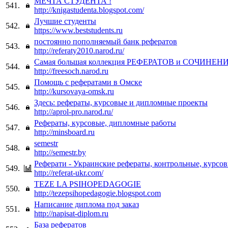
МЕЧТА СТУДЕНТА !
541.
http://knigastudenta.blogspot.com/
Лучшие студенты
542.
https://www.beststudents.ru
постоянно пополняемый банк рефератов
543.
http://referaty2010.narod.ru/
Самая большая коллекция РЕФЕРАТОВ и СОЧИНЕН
544.
http://freesoch.narod.ru
Помощь с рефератами в Омске
545.
http://kursovaya-omsk.ru
Здесь: рефераты, курсовые и дипломные проекты
546.
http://aprol-pro.narod.ru/
Рефераты, курсовые, дипломные работы
547.
http://minsboard.ru
semestr
548.
http://semestr.by
Реферати - Украинские рефераты, контрольные, курсо
549.
http://referat-ukr.com/
TEZE LA PSIHOPEDAGOGIE
550.
http://tezepsihopedagogie.blogspot.com
Написание диплома под заказ
551.
http://napisat-diplom.ru
База рефератов