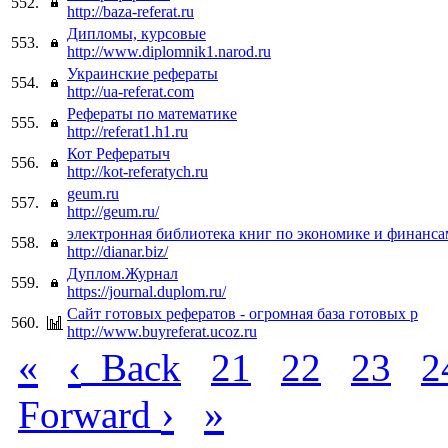
552.
http://baza-referat.ru
Дипломы, курсовые
553.
http://www.diplomnik1.narod.ru
Украинские рефераты
554.
http://ua-referat.com
Рефераты по математике
555.
http://referat1.h1.ru
Кот Рефератыч
556.
http://kot-referatych.ru
geum.ru
557.
http://geum.ru/
электронная библиотека книг по экономике и финанса
558.
http://dianar.biz/
Дуплом.Журнал
559.
https://journal.duplom.ru/
Сайт готовых рефератов - огромная база готовых р
560.
http://www.buyreferat.ucoz.ru
«
‹
Back
21
22
23
2
›
»
Forward