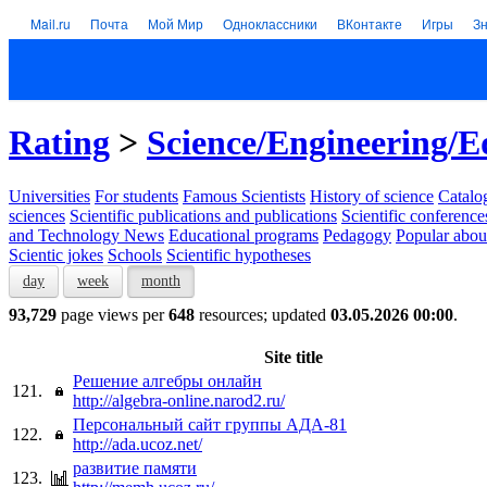
Mail.ru
Почта
Мой Мир
Одноклассники
ВКонтакте
Игры
З
Rating
>
Science/Engineering/E
Universities
For students
Famous Scientists
History of science
Catalog
sciences
Scientific publications and publications
Scientific conference
and Technology News
Educational programs
Pedagogy
Popular abou
Scientic jokes
Schools
Scientific hypotheses
day
week
month
93,729
page views per
648
resources; updated
03.05.2026 00:00
.
Site title
Решение алгебры онлайн
121.
http://algebra-online.narod2.ru/
Персональный сайт группы АДА-81
122.
http://ada.ucoz.net/
развитие памяти
123.