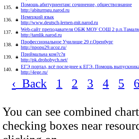
Помощь абитуриентам: сочинение, обществознание
135.
http://abiturmgu.narod.ru
Немецкий язык
136.
http://www.deutsch-lernen-mit.narod.ru
Web-сайт преподавателя ОБЖ МОУ СОШ 2 р.п.Тамалм
137.
http://tamlik.narod.ru
Профессиональное Училище 29 г.Оренбург
138.
http://npopu29.ucoz.ru/
Приймальна ком?с?я
139.
http://pk.drohobych.net/
ЕГЭ портал, всё последнее к ЕГЭ. Помощь выпускник
140.
http://4ege.ru/
‹
Back
1
2
3
4
5
You can see combined chart
checking boxes near resourc