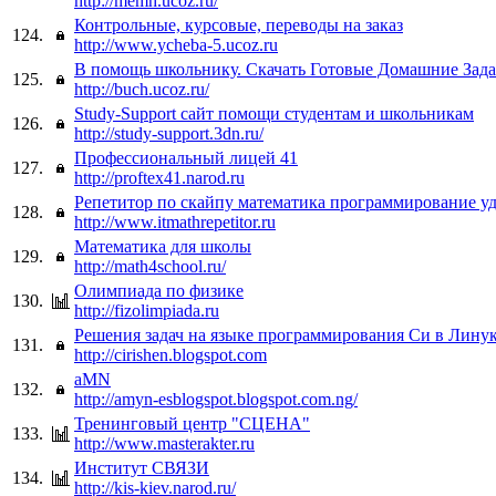
http://memh.ucoz.ru/
Контрольные, курсовые, переводы на заказ
124.
http://www.ycheba-5.ucoz.ru
В помощь школьнику. Скачать Готовые Домашние Зада
125.
http://buch.ucoz.ru/
Study-Support сайт помощи студентам и школьникам
126.
http://study-support.3dn.ru/
Профессиональный лицей 41
127.
http://proftex41.narod.ru
Репетитор по скайпу математика программирование у
128.
http://www.itmathrepetitor.ru
Математика для школы
129.
http://math4school.ru/
Олимпиада по физике
130.
http://fizolimpiada.ru
Решения задач на языке программирования Си в Лину
131.
http://cirishen.blogspot.com
aMN
132.
http://amyn-esblogspot.blogspot.com.ng/
Тренинговый центр "СЦЕНА"
133.
http://www.masterakter.ru
Институт СВЯЗИ
134.
http://kis-kiev.narod.ru/