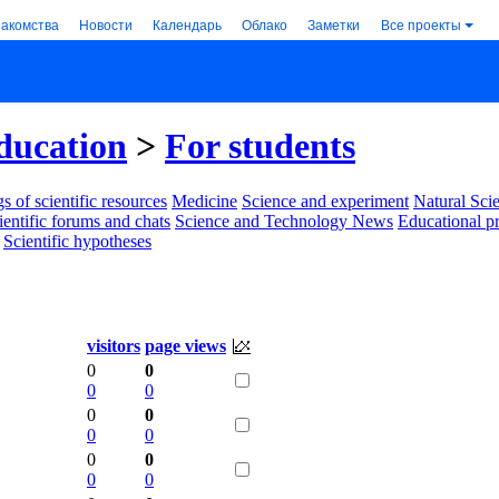
накомства
Новости
Календарь
Облако
Заметки
Все проекты
ducation
>
For students
s of scientific resources
Medicine
Science and experiment
Natural Sci
ientific forums and chats
Science and Technology News
Educational p
Scientific hypotheses
visitors
page views
0
0
0
0
0
0
0
0
0
0
0
0