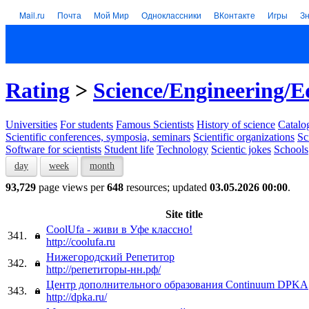
Mail.ru
Почта
Мой Мир
Одноклассники
ВКонтакте
Игры
З
Rating
>
Science/Engineering/E
Universities
For students
Famous Scientists
History of science
Catalog
Scientific conferences, symposia, seminars
Scientific organizations
Sc
Software for scientists
Student life
Technology
Scientic jokes
Schools
day
week
month
93,729
page views per
648
resources; updated
03.05.2026 00:00
.
Site title
CoolUfa - живи в Уфе классно!
341.
http://coolufa.ru
Нижегородский Репетитор
342.
http://репетиторы-нн.рф/
Центр дополнительного образования Continuum DPKA
343.
http://dpka.ru/