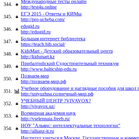
Международные тесты онлайн
344.
http://test4u.online
ЕГЭ 2015 - Ответы и КИМы
345.
http://pro-ucheba.com/
edugid.ru
346.
http://edugid.ru
Большая интернет библиотека
347.
https://teach.bib.social/
KidsMart - Детский образовательный центр
348.
http://kidsmart.kz
Прибалтийский Судостроительный техникум
349.
http://www.balticship-edu.ru
Познаем-мир
350.
http://познаем-мир.рф
Учебное оборудование и наглядные пособия для школ 
351.
http://ustyuzhna.солнечный-мир.рф
УЧЕБНЫЙ ЦЕНТР ?VIVAVOX?
352.
http://vivavox.uz/
Всемирная академия наук
353.
http://vselennaia.freeb.ru/
НОУ "Альянс: интеллектуальные технологии"
354.
http://allianz-it.ru
Институт учиться в Москве. Государственные и комме