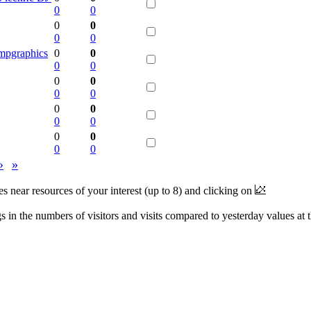
0
0
0
0
0
0
mpgraphics
0
0
0
0
0
0
0
0
0
0
0
0
0
0
0
0
›
»
near resources of your interest (up to 8) and clicking on
 in the numbers of visitors and visits compared to yesterday values at 