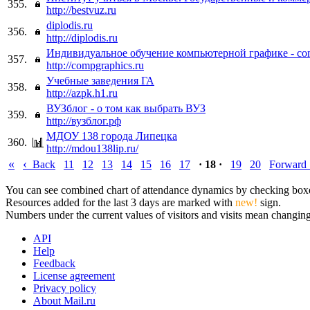
355.
http://bestvuz.ru
diplodis.ru
356.
http://diplodis.ru
Индивидуальное обучение компьютерной графике - co
357.
http://compgraphics.ru
Учебные заведения ГА
358.
http://azpk.h1.ru
ВУЗблог - о том как выбрать ВУЗ
359.
http://вузблог.рф
МДОУ 138 города Липецка
360.
http://mdou138lip.ru/
«
‹
Back
11
12
13
14
15
16
17
· 18 ·
19
20
Forward
You can see combined chart of attendance dynamics by checking boxes 
Resources added for the last 3 days are marked with
new!
sign.
Numbers under the current values of visitors and visits mean changings
API
Help
Feedback
License agreement
Privacy policy
About Mail.ru