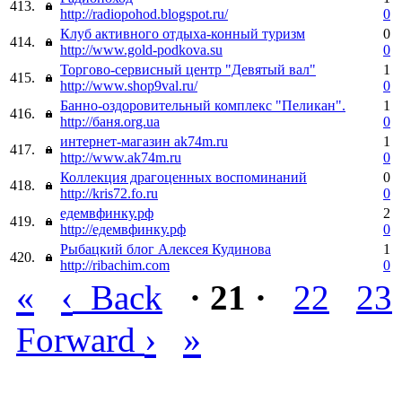
413.
http://radiopohod.blogspot.ru/
0
Клуб активного отдыха-конный туризм
0
414.
http://www.gold-podkova.su
0
Торгово-сервисный центр "Девятый вал"
1
415.
http://www.shop9val.ru/
0
Банно-оздоровительный комплекс "Пеликан".
1
416.
http://баня.org.ua
0
интернет-магазин ak74m.ru
1
417.
http://www.ak74m.ru
0
Коллекция драгоценных воспоминаний
0
418.
http://kris72.fo.ru
0
едемвфинку.рф
2
419.
http://едемвфинку.рф
0
Рыбацкий блог Алексея Кудинова
1
420.
http://ribachim.com
0
«
‹
Back
· 21 ·
22
23
›
»
Forward