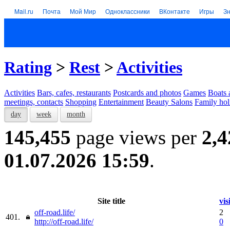
Mail.ru
Почта
Мой Мир
Одноклассники
ВКонтакте
Игры
З
Rating
>
Rest
>
Activities
Activities
Bars, cafes, restaurants
Postcards and photos
Games
Boats 
meetings, contacts
Shopping
Entertainment
Beauty Salons
Family hol
day
week
month
145,455
page views per
2,4
01.07.2026 15:59
.
Site title
vis
off-road.life/
2
401.
http://off-road.life/
0