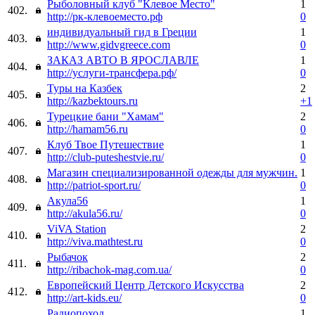
Рыболовный клуб "Клевое Место"
1
402.
http://рк-клевоеместо.рф
0
индивидуальный гид в Греции
1
403.
http://www.gidvgreece.com
0
ЗАКАЗ АВТО В ЯРОСЛАВЛЕ
1
404.
http://услуги-трансфера.рф/
0
Туры на Казбек
2
405.
http://kazbektours.ru
+1
Турецкие бани "Хамам"
2
406.
http://hamam56.ru
0
Клуб Твое Путешествие
1
407.
http://club-puteshestvie.ru/
0
Магазин специализированной одежды для мужчин.
1
408.
http://patriot-sport.ru/
0
Акула56
1
409.
http://akula56.ru/
0
ViVA Station
2
410.
http://viva.mathtest.ru
0
Рыбачок
2
411.
http://ribachok-mag.com.ua/
0
Европейский Центр Детского Искусства
2
412.
http://art-kids.eu/
0
Радиопоход
1