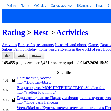
Mail.ru
Почта
Мой Мир
Одноклассники
ВКонтакте
Игры
З
Rating
>
Rest
>
Activities
Activities
Bars, cafes, restaurants
Postcards and photos
Games
Boats 
Salons
Family holiday, home, leisure
Events in the world of rest
Hob
day
week
month
145,455
page views per
2,421
resources; updated
01.07.2026 15:59
.
Site title
На рыбалке у костра.
401.
http://ribalov.mybb.ru/
Владлен фото- МОИ ПУТЕШЕСТВИЯ -Vladlen foto
402.
http://vladlen-foto.nm.ru/
Гид-переводчик по Парижу и Франции : экскурсии, тр
403.
http://guide-paris-france.ru
Voen-Sklad.ru - Купить пневматические винтовки в Пе
404.