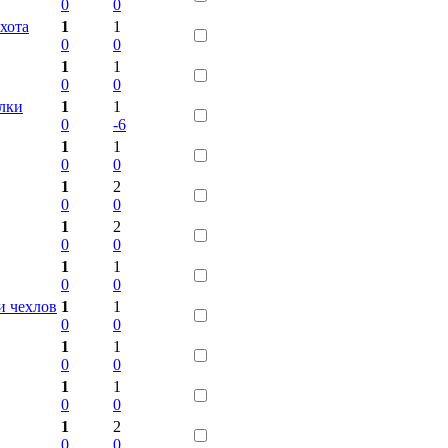
0
0
хота
1
1
0
0
1
1
0
0
улки
1
1
0
-6
1
1
0
0
1
2
0
0
1
2
0
0
1
1
0
0
и чехлов
1
1
0
0
1
1
0
0
1
1
0
0
1
2
0
0