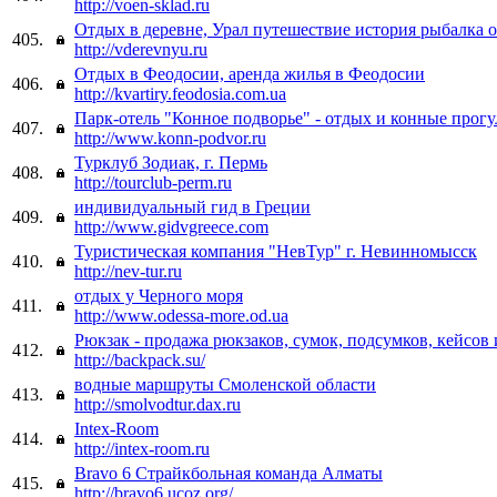
http://voen-sklad.ru
Отдых в деревне, Урал путешествие история рыбалка о
405.
http://vderevnyu.ru
Отдых в Феодосии, аренда жилья в Феодосии
406.
http://kvartiry.feodosia.com.ua
Парк-отель "Конное подворье" - отдых и конные прог
407.
http://www.konn-podvor.ru
Турклуб Зодиак, г. Пермь
408.
http://tourclub-perm.ru
индивидуальный гид в Греции
409.
http://www.gidvgreece.com
Туристическая компания "НевТур" г. Невинномысск
410.
http://nev-tur.ru
отдых у Черного моря
411.
http://www.odessa-more.od.ua
Рюкзак - продажа рюкзаков, сумок, подсумков, кейсов 
412.
http://backpack.su/
водные маршруты Смоленской области
413.
http://smolvodtur.dax.ru
Intex-Room
414.
http://intex-room.ru
Bravo 6 Страйкбольная команда Алматы
415.
http://bravo6.ucoz.org/