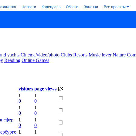
накомства
Новости
Календарь
Облако
Заметки
Все проекты
and yachts
Cinema/video/photo
Clubs
Resorts
Music lover
Nature
Comm
by
Reading
Online Games
visitors
page views
1
1
0
0
1
1
0
0
ансфер
1
1
0
0
тербурге
1
1