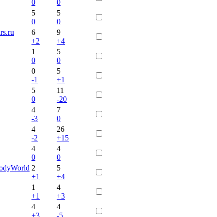
0
0
5
5
0
0
s.ru
6
9
+2
+4
1
5
0
0
0
5
-1
+1
5
11
0
-20
4
7
-3
0
4
26
-2
+15
4
4
0
0
oodyWorld
2
5
+1
+4
1
4
+1
+3
4
4
+3
-5