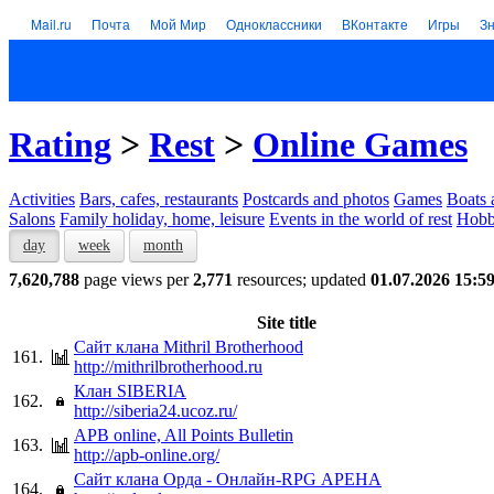
Mail.ru
Почта
Мой Мир
Одноклассники
ВКонтакте
Игры
З
Rating
>
Rest
>
Online Games
Activities
Bars, cafes, restaurants
Postcards and photos
Games
Boats 
Salons
Family holiday, home, leisure
Events in the world of rest
Hob
day
week
month
7,620,788
page views per
2,771
resources; updated
01.07.2026 15:5
Site title
Сайт клана Mithril Brotherhood
161.
http://mithrilbrotherhood.ru
Клан SIBERIA
162.
http://siberia24.ucoz.ru/
APB online, All Points Bulletin
163.
http://apb-online.org/
Сайт клана Орда - Онлайн-RPG АРЕНА
164.