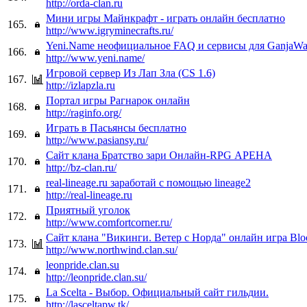
http://orda-clan.ru
Мини игры Майнкрафт - играть онлайн бесплатно
165.
http://www.igryminecrafts.ru/
Yeni.Name неофициальное FAQ и сервисы для GanjaWar
166.
http://www.yeni.name/
Игровой сервер Из Лап Зла (CS 1.6)
167.
http://izlapzla.ru
Портал игры Рагнарок онлайн
168.
http://raginfo.org/
Играть в Пасьянсы бесплатно
169.
http://www.pasiansy.ru/
Сайт клана Братство зари Онлайн-RPG АРЕНА
170.
http://bz-clan.ru/
real-lineage.ru заработай с помощью lineage2
171.
http://real-lineage.ru
Приятный уголок
172.
http://www.comfortcorner.ru/
Сайт клана "Викинги. Ветер с Норда" онлайн игра Bl
173.
http://www.northwind.clan.su/
leonpride.clan.su
174.
http://leonpride.clan.su/
La Scelta - Выбор. Официальный сайт гильдии.
175.
http://lasceltapw.tk/