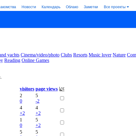
накомства
Новости
Календарь
Облако
Заметки
Все проекты
and yachts
Cinema/video/photo
Clubs
Resorts
Music lover
Nature
Comm
by
Reading
Online Games
9
.
visitors
page views
2
5
0
-2
4
4
+2
+2
1
5
0
+2
5
5