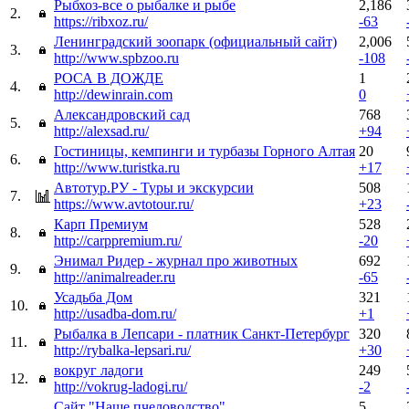
Рыбхоз-все о рыбалке и рыбе
2,186
2.
https://ribxoz.ru/
-63
Ленинградский зоопарк (официальный сайт)
2,006
3.
http://www.spbzoo.ru
-108
РОСА В ДОЖДЕ
1
4.
http://dewinrain.com
0
Александровский сад
768
5.
http://alexsad.ru/
+94
Гостиницы, кемпинги и турбазы Горного Алтая
20
6.
http://www.turistka.ru
+17
Автотур.РУ - Туры и экскурсии
508
7.
https://www.avtotour.ru/
+23
Карп Премиум
528
8.
http://carppremium.ru/
-20
Энимал Ридер - журнал про животных
692
9.
http://animalreader.ru
-65
Усадьба Дом
321
10.
http://usadba-dom.ru/
+1
Рыбалка в Лепсари - платник Санкт-Петербург
320
11.
http://rybalka-lepsari.ru/
+30
вокруг ладоги
249
12.
http://vokrug-ladogi.ru/
-2
Сайт "Наше пчеловодство"
5