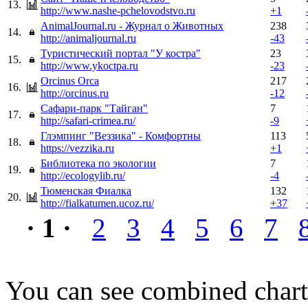
13.
http://www.nashe-pchelovodstvo.ru
+1
AnimalJournal.ru - Журнал о Животных
238
14.
http://animaljournal.ru
-43
Туристический портал "У костра"
23
15.
http://www.ykoctpa.ru
-23
Orcinus Orca
217
16.
http://orcinus.ru
-12
Сафари-парк "Тайган"
7
17.
http://safari-crimea.ru/
-9
Глэмпинг "Веззика" - Комфортны
113
18.
https://vezzika.ru
+1
Библиотека по экологии
7
19.
http://ecologylib.ru/
-4
Тюменская Фиалка
132
20.
http://fialkatumen.ucoz.ru/
+37
· 1 ·
2
3
4
5
6
7
You can see combined chart