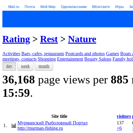
Mail.ru
Почта
Мой Мир
Одноклассники
ВКонтакте
Игры
З
Rating
>
Rest
>
Nature
Activities
Bars, cafes, restaurants
Postcards and photos
Games
Boats 
meetings, contacts
Shopping
Entertainment
Beauty Salons
Family hol
day
week
month
36,168
page views per
885
15:59
.
Site title
visitors
Мурманский Рыболовный Портал
137
1.
http://murman-fishing.ru
+6