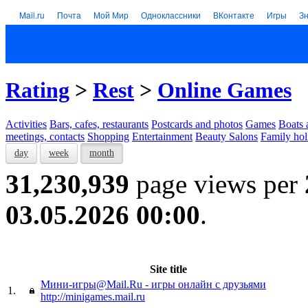
Mail.ru
Почта
Мой Мир
Одноклассники
ВКонтакте
Игры
З
Rating
>
Rest
>
Online Games
Activities
Bars, cafes, restaurants
Postcards and photos
Games
Boats 
meetings, contacts
Shopping
Entertainment
Beauty Salons
Family hol
day
week
month
31,230,939
page views per
03.05.2026 00:00
.
Site title
Мини-игры@Mail.Ru - игры онлайн с друзьями
1.
http://minigames.mail.ru