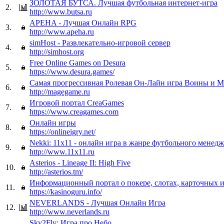
ЗОЛОТАЯ БУТСА. Лучшая футбольная интернет-игра
2.
http://www.butsa.ru
APEHA - Лучшая Онлайн RPG
3.
http://www.apeha.ru
simHost - Развлекательно-игровой сервер
4.
http://simhost.org
Free Online Games on Desura
5.
https://www.desura.games/
Самая прогрессивная Ролевая Он-Лайн игра Воины и М
6.
http://magegame.ru
Игровой портал CreaGames
7.
https://www.creagames.com
Онлайн игры
8.
https://onlineigry.net/
Nekki: 11x11 - онлайн игра в жанре футбольного менедж
9.
http://www.11x11.ru
Asterios - Lineage II: High Five
10.
http://asterios.tm/
Информационный портал о покере, слотах, карточных 
11.
https://kasinoguru.info/
NEVERLANDS - Лучшая Онлайн Игра
12.
http://www.neverlands.ru
Sky2Fly: Игра про Небо