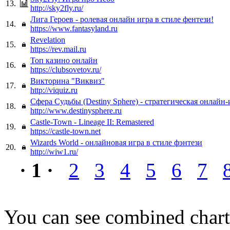
13.
http://sky2fly.ru/
Лига Героев - ролевая онлайн игра в стиле фентези!
14.
https://www.fantasyland.ru
Revelation
15.
https://rev.mail.ru
Топ казино онлайн
16.
https://clubsovetov.ru/
Викторина "Виквиз"
17.
http://viquiz.ru
Сфера Судьбы (Destiny Sphere) - стратегическая онлайн-
18.
http://www.destinysphere.ru
Castle-Town - Lineage II: Remastered
19.
https://castle-town.net
Wizards World - онлайновая игра в стиле фэнтези
20.
http://wiw1.ru/
· 1 ·
2
3
4
5
6
7
You can see combined chart