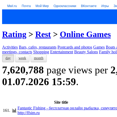
Mail.ru
Почта
Мой Мир
Одноклассники
ВКонтакте
Игры
З
Rating
>
Rest
>
Online Games
Activities
Bars, cafes, restaurants
Postcards and photos
Games
Boats 
meetings, contacts
Shopping
Entertainment
Beauty Salons
Family hol
day
week
month
7,620,788
page views per
2
01.07.2026 15:59
.
Site title
Fantastic Fishing - бесплатная онлайн рыбалка, симулят
161.
http://ffsim.ru