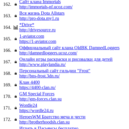
Сайт клана Immortals
162.
http://immortals-nf.ucoz.com/
Вся жизнь Dota Allstars
163.
http://pro-dota.my1.ru
*Drive*
164.
http://drivesource.ru
1-aviator.com
165.
https://1-aviator.com
Оффициальный сайт клана OldBK DamnedLoggers
166.
http://damnedloggers.ucoz.com/
Онлайн игры раскраски и рисовалки для детей
167.
http://www.playlandia.ru/
Персональный сайт гильдии "Frost"
168.
http://bns-frost.3dn.ru/
Клан 4400
169.
https://4400-clan.ru/
GM Special Forces
170.
http://gm-forces.clan.su
Wordle24
171.
https://wordle24.ru
HeroesWM Братство меча и чести
172.
http://brotherhoodsh.clan.su
Играть в Пасьянсы бесплатно