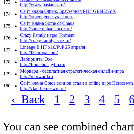
173.
http://www.pasiansy.ru/
Сайт клана Others. Браузерная РПГ GENESYX
174.
http://others-genesyx.clan.su
Cайт Клана Some of Chaos
175.
http://someofchaos.ucoz.ru/
Crazy Family игры Torment
176.
http://crazy-family.ucoz.ru/
Lineage II HF х10/PvP 25 апреля
177.
http://l2europa.com/
Лабиринты Эхо
178.
http://frameho.spybb.ru/
Морвард - бесплатная стратегическая онлайн-игра
179.
http://morward.ru
Сайт клана Союз воинов стали в online игре Heroeswm
180.
http://clan-heroeswm.ru/
‹
Back
1
2
3
4
5
You can see combined chart