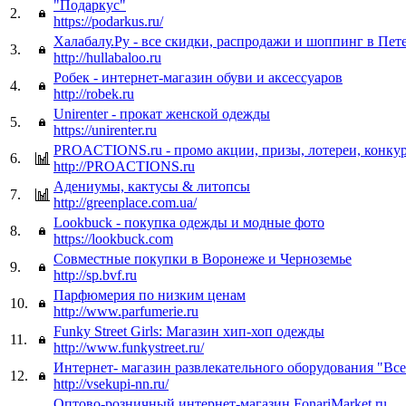
"Подаркус"
2.
https://podarkus.ru/
Халабалу.Ру - все скидки, распродажи и шоппинг в Пет
3.
http://hullabaloo.ru
Робек - интернет-магазин обуви и аксессуаров
4.
http://robek.ru
Unirenter - прокат женской одежды
5.
https://unirenter.ru
PROACTIONS.ru - промо акции, призы, лотереи, конку
6.
http://PROACTIONS.ru
Адениумы, кактусы & литопсы
7.
http://greenplace.com.ua/
Lookbuck - покупка одежды и модные фото
8.
https://lookbuck.com
Совместные покупки в Воронеже и Черноземье
9.
http://sp.bvf.ru
Парфюмерия по низким ценам
10.
http://www.parfumerie.ru
Funky Street Girls: Магазин хип-хоп одежды
11.
http://www.funkystreet.ru/
Интернет- магазин развлекательного оборудования "Вс
12.
http://vsekupi-nn.ru/
Оптово-розничный интернет-магазин FonariMarket.ru