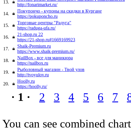
13.
http://fonarimarket.ru/
Покупончо - купоны на скидки в Кургане
14.
https://pokuponcho.ru
Торговые центры "Радуга"
15.
https://raduga-ufa.ru/
21-shop.ru 22
16.
https://21-shop.ru#1669169923
Shaik-Premium.ru
17.
https://www.shaik-premium.ru/
NailBox - все для маникюра
18.
https://nailbox.ru
Рыболовный магазин - Твой улов
19.
http://tvoyulov.ru
Hoolly.ru
20.
https://hoolly.ru/
· 1 ·
2
3
4
5
6
7
You can see combined chart