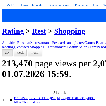
Mail.ru
Почта
Мой Мир
Одноклассники
ВКонтакте
Игры
З
Rating
>
Rest
>
Shopping
Activities
Bars, cafes, restaurants
Postcards and photos
Games
Boats 
meetings, contacts
Shopping
Entertainment
Beauty Salons
Family hol
day
week
month
213,470
page views per
2,0
01.07.2026 15:59
.
Site title
Brandshop - магазин одежды, обуви и аксессуаров
1.
https://brandshop.ru