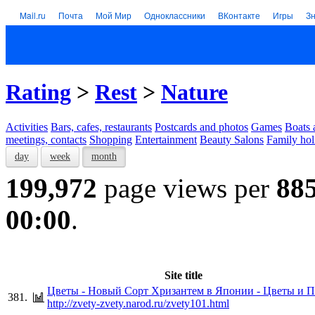
Mail.ru
Почта
Мой Мир
Одноклассники
ВКонтакте
Игры
З
Rating
>
Rest
>
Nature
Activities
Bars, cafes, restaurants
Postcards and photos
Games
Boats 
meetings, contacts
Shopping
Entertainment
Beauty Salons
Family hol
day
week
month
199,972
page views per
88
00:00
.
Site title
Цветы - Новый Сорт Хризантем в Японии - Цветы и 
381.
http://zvety-zvety.narod.ru/zvety101.html