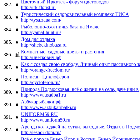
Цветочный Иркутск - форум цветоводов
382.
http://irk-florist.ru
Туристический оздоровительный комплекс ТИСА
383.
http://tysa.zaua.com/
Рыболовно-охотничья база на Ямале
384.
http://yamal-hunt.ru/
Дом для отдыха
385.
http://shebekinobaza.ru
Комнатные, садовые цветы и растения
386.
http://цветкович.рф
Как я создал свою свободу. Личный опыт пассивного з
387.
http://orange-freedom.ru/
Полисан_Циклоферон
388.
http://cycloferon.ru/
Природа Подмосковья- всё о жизни на селе, даче или в
389.
http://www.usadba1.ru
Азбукарыбалки.рф
390.
http://www.azbukaribalki.ru
UNIFORM59.RU
391.
http://www.uniform59.ru
Аренда коттеджей на сутки, выходные. Отдых в Подмо
392.
http://lesnoi-dom.ru/
Всё о породе Бивер Йорк в России. Бивер Йоркширски