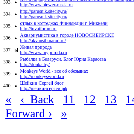
393.
http://www.biewer-russia.ru
http://parusnik.sitecity.ru/
394.
http://parusnik.sitecity.ru/
отдых в коттеджах Финляндии г. Миккели
395.
http://tuvatforum.ru
Аквариумистика в городе НОВОСИБИРСКЕ
396.
http://akvansib.narod.ru/
Живая природа
397.
http://www.mypriroda.ru
Рыбалка в Беларуси. Блог Юрия Карасева
398.
http://donka.by/
Monkeys World - все об обезьянах
399.
http://monkeysworld.ru
Шейкин Сергей блог
400.
http://шейкинсергей.рф
«
‹
Back
11
12
13
1
›
»
Forward