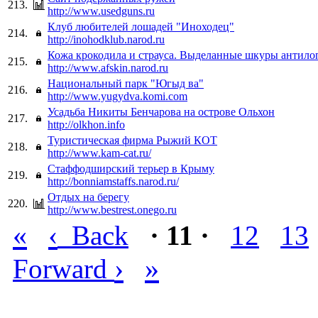
213.
http://www.usedguns.ru
Клуб любителей лошадей "Иноходец"
214.
http://inohodklub.narod.ru
Кожа крокодила и страуса. Выделанные шкуры антило
215.
http://www.afskin.narod.ru
Национальный парк "Югыд ва"
216.
http://www.yugydva.komi.com
Усадьба Никиты Бенчарова на острове Ольхон
217.
http://olkhon.info
Туристическая фирма Рыжий КОТ
218.
http://www.kam-cat.ru/
Стаффодширский терьер в Крыму
219.
http://bonniamstaffs.narod.ru/
Отдых на берегу
220.
http://www.bestrest.onego.ru
«
‹
Back
· 11 ·
12
13
›
»
Forward