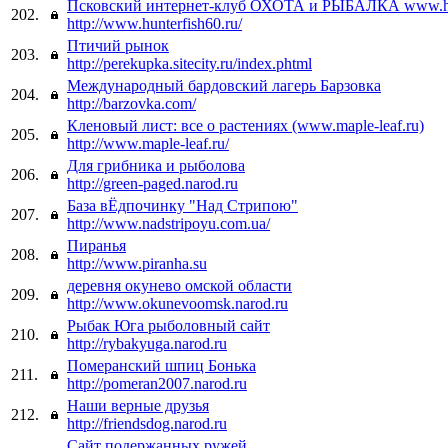
Псковский интернет-клуб ОХОТА и РЫБАЛКА www.hun
202.
http://www.hunterfish60.ru/
Птичий рынок
203.
http://perekupka.sitecity.ru/index.phtml
Международный бардовский лагерь Барзовка
204.
http://barzovka.com/
Кленовый лист: все о растениях (www.maple-leaf.ru)
205.
http://www.maple-leaf.ru/
Для грибника и рыболова
206.
http://green-paged.narod.ru
База вЁдпочинку "Над Стрипою"
207.
http://www.nadstripoyu.com.ua/
Пиранья
208.
http://www.piranha.su
деревня окунево омской области
209.
http://www.okunevoomsk.narod.ru
Рыбак Юга рыболовный сайт
210.
http://rybakyuga.narod.ru
Померанский шпиц Бонька
211.
http://pomeran2007.narod.ru
Наши верные друзья
212.
http://friendsdog.narod.ru
Сайт подержанных ружей