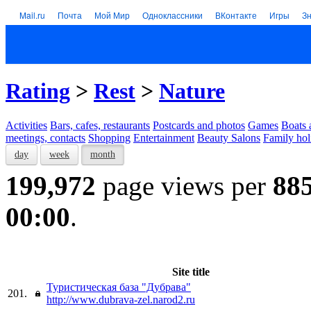
Mail.ru
Почта
Мой Мир
Одноклассники
ВКонтакте
Игры
З
Rating
>
Rest
>
Nature
Activities
Bars, cafes, restaurants
Postcards and photos
Games
Boats 
meetings, contacts
Shopping
Entertainment
Beauty Salons
Family hol
day
week
month
199,972
page views per
88
00:00
.
Site title
Туристическая база "Дубрава"
201.
http://www.dubrava-zel.narod2.ru