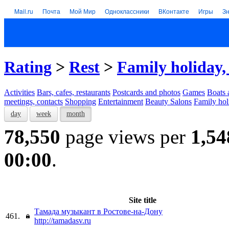
Mail.ru
Почта
Мой Мир
Одноклассники
ВКонтакте
Игры
З
Rating
>
Rest
>
Family holiday,
Activities
Bars, cafes, restaurants
Postcards and photos
Games
Boats 
meetings, contacts
Shopping
Entertainment
Beauty Salons
Family hol
day
week
month
78,550
page views per
1,54
00:00
.
Site title
Тамада музыкант в Ростове-на-Дону
461.
http://tamadasv.ru