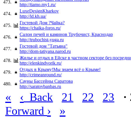
473.
http://tiamo.my1.ru/
LuxeDesignKharkov
474.
http://ld.kh.ua/
Гостевой Дом ?Чайка?
475.
https://chaika-foros.ru/
Салон печей и каминов Трубочист, Краснодар
476.
http://trubochist-yuga.ru
Гостевой дом "Татьяна"
477.
http://dom-tatiyana.narod.ru
Жилье и отдых в Ейске в частном секторе без посредн
478.
http://elenkindvorik.ru/
Отдых в Крыму!Мы знаем всё о Крыме!
479.
http://crimeanround.ru/
Сауны Бассейны Саратова
480.
http://saratovbanbas.ru
«
‹
Back
21
22
23
·
›
»
Forward