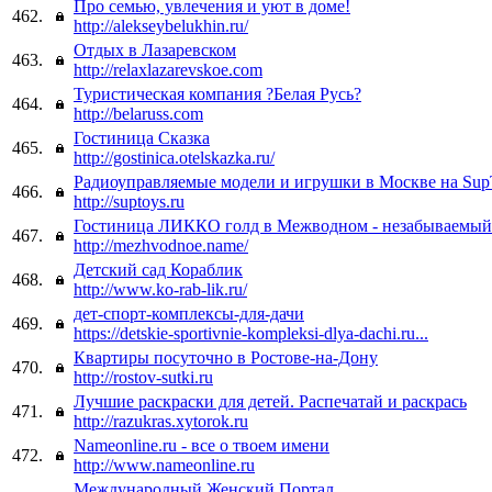
Про семью, увлечения и уют в доме!
462.
http://alekseybelukhin.ru/
Отдых в Лазаревском
463.
http://relaxlazarevskoe.com
Туристическая компания ?Белая Русь?
464.
http://belaruss.com
Гостиница Сказка
465.
http://gostinica.otelskazka.ru/
Радиоуправляемые модели и игрушки в Москве на Sup
466.
http://suptoys.ru
Гостиница ЛИККО голд в Межводном - незабываемый
467.
http://mezhvodnoe.name/
Детский сад Кораблик
468.
http://www.ko-rab-lik.ru/
дет-спорт-комплексы-для-дачи
469.
https://detskie-sportivnie-kompleksi-dlya-dachi.ru...
Квартиры посуточно в Ростове-на-Дону
470.
http://rostov-sutki.ru
Лучшие раскраски для детей. Распечатай и раскрась
471.
http://razukras.xytorok.ru
Nameonline.ru - все о твоем имени
472.
http://www.nameonline.ru
Международный Женский Портал