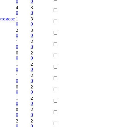
0
0
4
3
0
0
утоморе
1
3
0
0
2
3
0
0
1
2
0
0
0
2
0
0
1
2
0
0
1
2
0
0
0
2
0
0
1
2
0
0
0
2
0
0
2
2
0
0