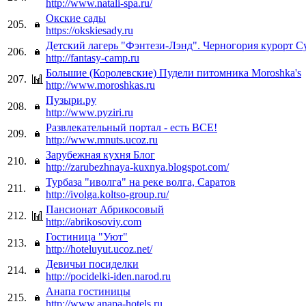
http://www.natali-spa.ru/
Окские сады
205.
https://okskiesady.ru
Детский лагерь "Фэнтези-Лэнд". Черногория курорт С
206.
http://fantasy-camp.ru
Большие (Королевские) Пудели питомника Moroshka's
207.
http://www.moroshkas.ru
Пузыри.ру
208.
http://www.pyziri.ru
Развлекательный портал - есть ВСЕ!
209.
http://www.mnuts.ucoz.ru
Зарубежная кухня Блог
210.
http://zarubezhnaya-kuxnya.blogspot.com/
Турбаза "иволга" на реке волга, Саратов
211.
http://ivolga.koltso-group.ru/
Пансионат Абрикосовый
212.
http://abrikosoviy.com
Гостиница "Уют"
213.
http://hoteluyut.ucoz.net/
Девичьи посиделки
214.
http://pocidelki-iden.narod.ru
Анапа гостиницы
215.
http://www.anapa-hotels.ru