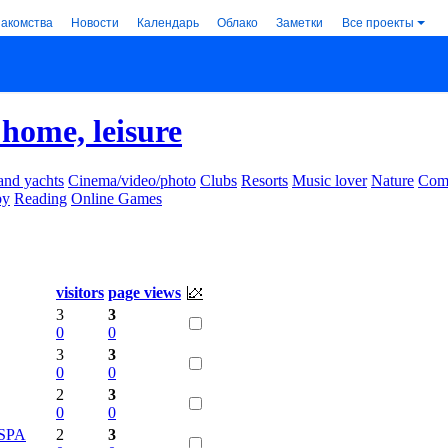
накомства
Новости
Календарь
Облако
Заметки
Все проекты
 home, leisure
and yachts
Cinema/video/photo
Clubs
Resorts
Music lover
Nature
Comm
by
Reading
Online Games
visitors
page views
3
3
0
0
3
3
0
0
2
3
0
0
-SPA
2
3