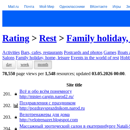
Mail.ru
Почта
Мой Мир
Одноклассники
ВКонтакте
Игры
З
Rating
>
Rest
>
Family holiday,
Activities
Bars, cafes, restaurants
Postcards and photos
Games
Boats 
Salons
Family holiday, home, leisure
Events in the world of rest
Hob
day
week
month
78,550
page views per
1,548
resources; updated
03.05.2026 00:00
.
Site title
Всё и обо всём понемногу
201.
http://mister-cargin.narod2.ru/
Поздравления с праздником
202.
http://pozdravsprazdnikom.narod.ru
Велотренажеры для дома
203.
http://velotrenazer.blogspot.com
Массажный эротический салон в екатеринбурге Natali
204.